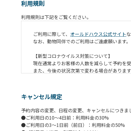
利用規則
利用規則は下記をご覧ください。
ご利用に際して、
オールドハウス公式サイト
な
なお、動物同伴でのご利用はご遠慮願います。
【新型コロナウイルス対策について】
現在通常よりお客様の人数を減らして予約を受
また、今後の状況次第で変わる場合がありま
【ペンションでの取り組み】
・お食事は席数を減らしソーシャルディスタ
キャンセル規定
・お食事は18時と19時の2回に分けて行いま
・スタッフはマスクをして接客。
予約内容の変更、日程の変更、キャンセルにつきま
・玄関、食堂に手指の消毒スプレーを設置。
●ご利用日の10～4日前：利用料金の30%
・チェックイン時の体温測定。
●ご利用日の3～1日前（前日）：利用料金の50%
・定期的な施設の消毒。