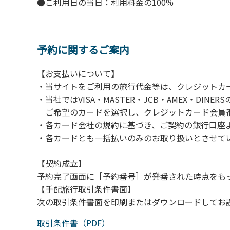
●ご利用日の当日：利用料金の100%
・スタッフの体調管理、健康チェックの徹底
・使い捨てスリッパをご用意しております。
・施設内の換気。
※食事中は窓を開けて換気をさせていただく場
予約に関するご案内
【お支払いについて】
【お客様へお願い】
・当サイトをご利用の旅行代金等は、クレジットカ
・パブリックスペースでは、食事中以外はマス
・当社ではVISA・MASTER・JCB・AMEX・DI
・入館時は玄関に備え付けの消毒スプレーで手
ご希望のカードを選択し、クレジットカード会員番
・トイレは各客室のトイレをご利用ください
・各カード会社の規約に基づき、ご契約の銀行口座
※緊急時以外の食堂のトイレの使用は禁止とさ
・各カードとも一括払いのみのお取り扱いとさせて
【契約成立】
予約完了画面に［予約番号］が発番された時点をも
【手配旅行取引条件書面】
次の取引条件書面を印刷またはダウンロードしてお
取引条件書（PDF）