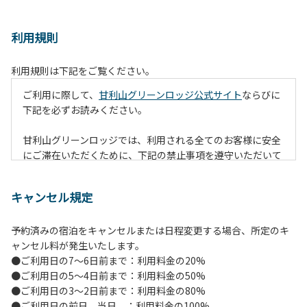
利用規則
利用規則は下記をご覧ください。
ご利用に際して、
甘利山グリーンロッジ公式サイト
ならびに
下記を必ずお読みください。
甘利山グリーンロッジでは、利用される全てのお客様に安全
にご滞在いただくために、下記の禁止事項を遵守いただいて
おります。なお、遵守いただけない場合は、施設の利用をお
断りすることがございます。
キャンセル規定
【禁止事項】
予約済みの宿泊をキャンセルまたは日程変更する場合、所定のキ
１.地面での直火による焚火等の火を使う行為
ャンセル料が発生いたします。
２.防火シートの未設置や消火対策を行わずに火を使う行為
●ご利用日の7～6日前まで：利用料金の20%
（防火シートや消火グッズ等は無償で貸出します。）
●ご利用日の5～4日前まで：利用料金の50%
３.夜間を通しての火の利用（消灯時間には原則、完全消火）
●ご利用日の3～2日前まで：利用料金の80%
４.所定の場所以外での火の利用（喫煙含む）
●ご利用日の前日、当日 ：利用料金の100%
５.強風時の野外での火の利用（管理者判断となります。）