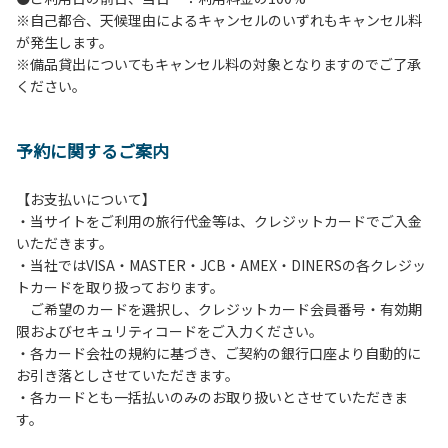
※自己都合、天候理由によるキャンセルのいずれもキャンセル料
６.花火
が発生します。
７.周囲に迷惑となるような行為（夜間の大声での談笑等）や
※備品貸出についてもキャンセル料の対象となりますのでご了承
他人に嫌悪感を与えるような行為はお止めください。
ください。
８.ごみの投棄
９.備品の施設外への持ち出し
１０.補助犬以外の動物のロッジ内部への連れ込み
予約に関するご案内
【ペット同伴における利用について】
オートキャンプサイトはペット同伴でご利用が可能です。な
【お支払いについて】
おペットを同伴する場合、下記事項を遵守ください。
・当サイトをご利用の旅行代金等は、クレジットカードでご入金
１.施設内での、ペットのノーリードは禁止です。
いただきます。
２.糞尿の放置は禁止です。飼い主が責任を持って処理してく
・当社ではVISA・MASTER・JCB・AMEX・DINERSの各クレジッ
ださい。
トカードを取り扱っております。
３.ペットの無駄吠え等の行為が、他の利用者の迷惑になると
ご希望のカードを選択し、クレジットカード会員番号・有効期
判断した場合、ご利用をお断りする場合があります。
限およびセキュリティコードをご入力ください。
・各カード会社の規約に基づき、ご契約の銀行口座より自動的に
お引き落としさせていただきます。
・各カードとも一括払いのみのお取り扱いとさせていただきま
す。