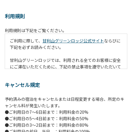
利用規則
利用規則は下記をご覧ください。
ご利用に際して、
甘利山グリーンロッジ公式サイト
ならびに
下記を必ずお読みください。
甘利山グリーンロッジでは、利用される全てのお客様に安全
にご滞在いただくために、下記の禁止事項を遵守いただいて
おります。なお、遵守いただけない場合は、施設の利用をお
断りすることがございます。
キャンセル規定
【禁止事項】
予約済みの宿泊をキャンセルまたは日程変更する場合、所定のキ
１.地面での直火による焚火等の火を使う行為
ャンセル料が発生いたします。
２.防火シートの未設置や消火対策を行わずに火を使う行為
●ご利用日の7～6日前まで：利用料金の20%
（防火シートや消火グッズ等は無償で貸出します。）
●ご利用日の5～4日前まで：利用料金の50%
３.夜間を通しての火の利用（消灯時間には原則、完全消火）
●ご利用日の3～2日前まで：利用料金の80%
４.所定の場所以外での火の利用（喫煙含む）
●ご利用日の前日、当日 ：利用料金の100%
５.強風時の野外での火の利用（管理者判断となります。）