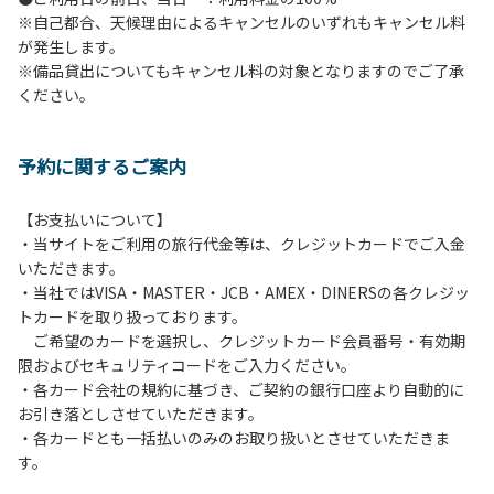
※自己都合、天候理由によるキャンセルのいずれもキャンセル料
６.花火
が発生します。
７.周囲に迷惑となるような行為（夜間の大声での談笑等）や
※備品貸出についてもキャンセル料の対象となりますのでご了承
他人に嫌悪感を与えるような行為はお止めください。
ください。
８.ごみの投棄
９.備品の施設外への持ち出し
１０.補助犬以外の動物のロッジ内部への連れ込み
予約に関するご案内
【ペット同伴における利用について】
オートキャンプサイトはペット同伴でご利用が可能です。な
【お支払いについて】
おペットを同伴する場合、下記事項を遵守ください。
・当サイトをご利用の旅行代金等は、クレジットカードでご入金
１.施設内での、ペットのノーリードは禁止です。
いただきます。
２.糞尿の放置は禁止です。飼い主が責任を持って処理してく
・当社ではVISA・MASTER・JCB・AMEX・DINERSの各クレジッ
ださい。
トカードを取り扱っております。
３.ペットの無駄吠え等の行為が、他の利用者の迷惑になると
ご希望のカードを選択し、クレジットカード会員番号・有効期
判断した場合、ご利用をお断りする場合があります。
限およびセキュリティコードをご入力ください。
・各カード会社の規約に基づき、ご契約の銀行口座より自動的に
お引き落としさせていただきます。
・各カードとも一括払いのみのお取り扱いとさせていただきま
す。