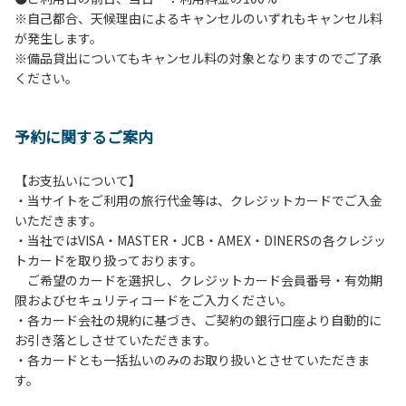
※自己都合、天候理由によるキャンセルのいずれもキャンセル料
６.花火
が発生します。
７.周囲に迷惑となるような行為（夜間の大声での談笑等）や
※備品貸出についてもキャンセル料の対象となりますのでご了承
他人に嫌悪感を与えるような行為はお止めください。
ください。
８.ごみの投棄
９.備品の施設外への持ち出し
１０.補助犬以外の動物のロッジ内部への連れ込み
予約に関するご案内
【ペット同伴における利用について】
オートキャンプサイトはペット同伴でご利用が可能です。な
【お支払いについて】
おペットを同伴する場合、下記事項を遵守ください。
・当サイトをご利用の旅行代金等は、クレジットカードでご入金
１.施設内での、ペットのノーリードは禁止です。
いただきます。
２.糞尿の放置は禁止です。飼い主が責任を持って処理してく
・当社ではVISA・MASTER・JCB・AMEX・DINERSの各クレジッ
ださい。
トカードを取り扱っております。
３.ペットの無駄吠え等の行為が、他の利用者の迷惑になると
ご希望のカードを選択し、クレジットカード会員番号・有効期
判断した場合、ご利用をお断りする場合があります。
限およびセキュリティコードをご入力ください。
・各カード会社の規約に基づき、ご契約の銀行口座より自動的に
お引き落としさせていただきます。
・各カードとも一括払いのみのお取り扱いとさせていただきま
す。