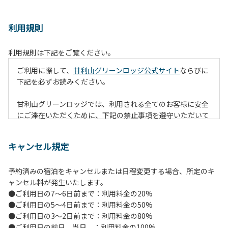
利用規則
利用規則は下記をご覧ください。
ご利用に際して、
甘利山グリーンロッジ公式サイト
ならびに
下記を必ずお読みください。
甘利山グリーンロッジでは、利用される全てのお客様に安全
にご滞在いただくために、下記の禁止事項を遵守いただいて
おります。なお、遵守いただけない場合は、施設の利用をお
断りすることがございます。
キャンセル規定
【禁止事項】
予約済みの宿泊をキャンセルまたは日程変更する場合、所定のキ
１.地面での直火による焚火等の火を使う行為
ャンセル料が発生いたします。
２.防火シートの未設置や消火対策を行わずに火を使う行為
●ご利用日の7～6日前まで：利用料金の20%
（防火シートや消火グッズ等は無償で貸出します。）
●ご利用日の5～4日前まで：利用料金の50%
３.夜間を通しての火の利用（消灯時間には原則、完全消火）
●ご利用日の3～2日前まで：利用料金の80%
４.所定の場所以外での火の利用（喫煙含む）
●ご利用日の前日、当日 ：利用料金の100%
５.強風時の野外での火の利用（管理者判断となります。）