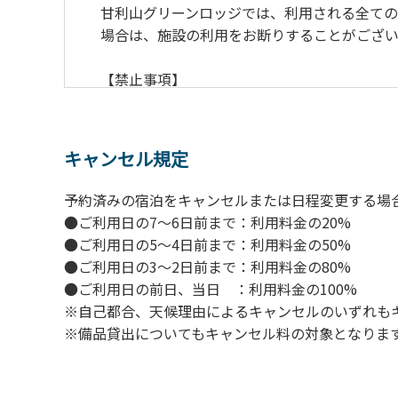
甘利山グリーンロッジでは、利用される全て
場合は、施設の利用をお断りすることがござい
【禁止事項】
１.地面での直火による焚火等の火を使う行為
２.防火シートの未設置や消火対策を行わずに
３.夜間を通しての火の利用（消灯時間には原
キャンセル規定
４.所定の場所以外での火の利用（喫煙含む）
５.強風時の野外での火の利用（管理者判断と
予約済みの宿泊をキャンセルまたは日程変更する場
６.花火
●ご利用日の7～6日前まで：利用料金の20%
７.周囲に迷惑となるような行為（夜間の大声
●ご利用日の5～4日前まで：利用料金の50%
８.ごみの投棄
●ご利用日の3～2日前まで：利用料金の80%
９.備品の施設外への持ち出し
●ご利用日の前日、当日 ：利用料金の100%
１０.補助犬以外の動物のロッジ内部への連れ
※自己都合、天候理由によるキャンセルのいずれも
※備品貸出についてもキャンセル料の対象となりま
【ペット同伴における利用について】
オートキャンプサイトはペット同伴でご利用
１.施設内での、ペットのノーリードは禁止で