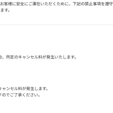
のお客様に安全にご滞在いただくために、下記の禁止事項を遵守
ます。
火を使う行為（防火シートや消火グッズ等は無償で貸出します
則、完全消火）
なります。）
合、所定のキャンセル料が発生いたします。
での談笑等）や他人に嫌悪感を与えるような行為はお止めくだ
込み
キャンセル料が発生します。
すのでご了承ください。
が可能です。なおペットを同伴する場合、下記事項を遵守くださ
す。