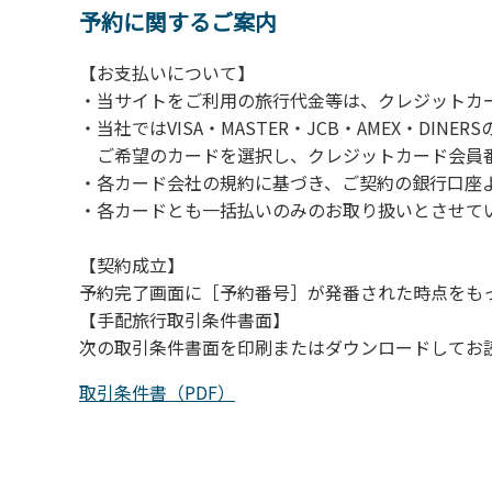
２.糞尿の放置は禁止です。飼い主が責任を持
予約に関するご案内
３.ペットの無駄吠え等の行為が、他の利用者
【お支払いについて】
・当サイトをご利用の旅行代金等は、クレジットカ
・当社ではVISA・MASTER・JCB・AMEX・DI
ご希望のカードを選択し、クレジットカード会員番
・各カード会社の規約に基づき、ご契約の銀行口座
・各カードとも一括払いのみのお取り扱いとさせて
【契約成立】
予約完了画面に［予約番号］が発番された時点をも
【手配旅行取引条件書面】
次の取引条件書面を印刷またはダウンロードしてお
取引条件書（PDF）