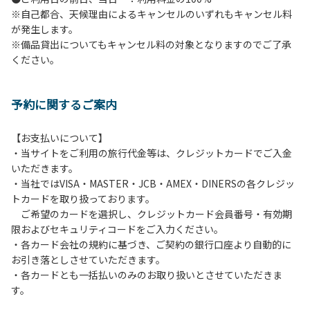
※自己都合、天候理由によるキャンセルのいずれもキャンセル料
６.花火
が発生します。
７.周囲に迷惑となるような行為（夜間の大声での談笑等）や
※備品貸出についてもキャンセル料の対象となりますのでご了承
他人に嫌悪感を与えるような行為はお止めください。
ください。
８.ごみの投棄
９.備品の施設外への持ち出し
１０.補助犬以外の動物のロッジ内部への連れ込み
予約に関するご案内
【ペット同伴における利用について】
オートキャンプサイトはペット同伴でご利用が可能です。な
【お支払いについて】
おペットを同伴する場合、下記事項を遵守ください。
・当サイトをご利用の旅行代金等は、クレジットカードでご入金
１.施設内での、ペットのノーリードは禁止です。
いただきます。
２.糞尿の放置は禁止です。飼い主が責任を持って処理してく
・当社ではVISA・MASTER・JCB・AMEX・DINERSの各クレジッ
ださい。
トカードを取り扱っております。
３.ペットの無駄吠え等の行為が、他の利用者の迷惑になると
ご希望のカードを選択し、クレジットカード会員番号・有効期
判断した場合、ご利用をお断りする場合があります。
限およびセキュリティコードをご入力ください。
・各カード会社の規約に基づき、ご契約の銀行口座より自動的に
お引き落としさせていただきます。
・各カードとも一括払いのみのお取り扱いとさせていただきま
す。