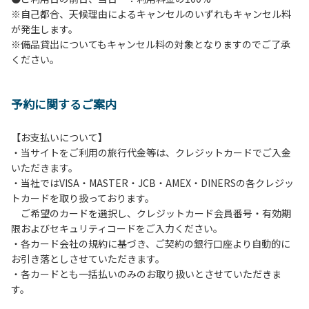
※自己都合、天候理由によるキャンセルのいずれもキャンセル料
６.花火
が発生します。
７.周囲に迷惑となるような行為（夜間の大声での談笑等）や
※備品貸出についてもキャンセル料の対象となりますのでご了承
他人に嫌悪感を与えるような行為はお止めください。
ください。
８.ごみの投棄
９.備品の施設外への持ち出し
１０.補助犬以外の動物のロッジ内部への連れ込み
予約に関するご案内
【ペット同伴における利用について】
オートキャンプサイトはペット同伴でご利用が可能です。な
【お支払いについて】
おペットを同伴する場合、下記事項を遵守ください。
・当サイトをご利用の旅行代金等は、クレジットカードでご入金
１.施設内での、ペットのノーリードは禁止です。
いただきます。
２.糞尿の放置は禁止です。飼い主が責任を持って処理してく
・当社ではVISA・MASTER・JCB・AMEX・DINERSの各クレジッ
ださい。
トカードを取り扱っております。
３.ペットの無駄吠え等の行為が、他の利用者の迷惑になると
ご希望のカードを選択し、クレジットカード会員番号・有効期
判断した場合、ご利用をお断りする場合があります。
限およびセキュリティコードをご入力ください。
・各カード会社の規約に基づき、ご契約の銀行口座より自動的に
お引き落としさせていただきます。
・各カードとも一括払いのみのお取り扱いとさせていただきま
す。