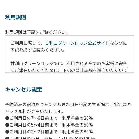
利用規則
利用規則は下記をご覧ください。
ご利用に際して、
甘利山グリーンロッジ公式サイト
ならびに
下記を必ずお読みください。
甘利山グリーンロッジでは、利用される全てのお客様に安全
にご滞在いただくために、下記の禁止事項を遵守いただいて
おります。なお、遵守いただけない場合は、施設の利用をお
断りすることがございます。
キャンセル規定
【禁止事項】
予約済みの宿泊をキャンセルまたは日程変更する場合、所定のキ
１.地面での直火による焚火等の火を使う行為
ャンセル料が発生いたします。
２.防火シートの未設置や消火対策を行わずに火を使う行為
●ご利用日の7～6日前まで：利用料金の20%
（防火シートや消火グッズ等は無償で貸出します。）
●ご利用日の5～4日前まで：利用料金の50%
３.夜間を通しての火の利用（消灯時間には原則、完全消火）
●ご利用日の3～2日前まで：利用料金の80%
４.所定の場所以外での火の利用（喫煙含む）
●ご利用日の前日、当日 ：利用料金の100%
５.強風時の野外での火の利用（管理者判断となります。）