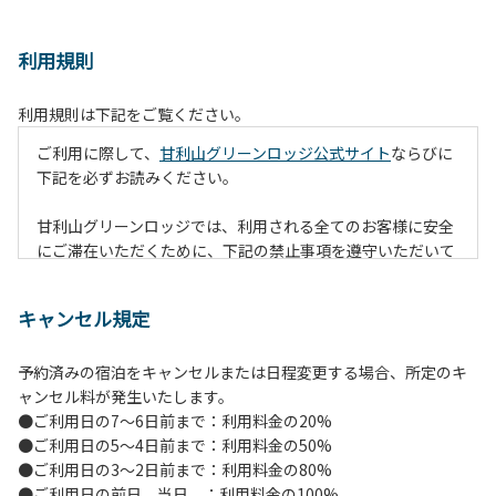
利用規則
利用規則は下記をご覧ください。
ご利用に際して、
甘利山グリーンロッジ公式サイト
ならびに
下記を必ずお読みください。
甘利山グリーンロッジでは、利用される全てのお客様に安全
にご滞在いただくために、下記の禁止事項を遵守いただいて
おります。なお、遵守いただけない場合は、施設の利用をお
断りすることがございます。
キャンセル規定
【禁止事項】
予約済みの宿泊をキャンセルまたは日程変更する場合、所定のキ
１.地面での直火による焚火等の火を使う行為
ャンセル料が発生いたします。
２.防火シートの未設置や消火対策を行わずに火を使う行為
●ご利用日の7～6日前まで：利用料金の20%
（防火シートや消火グッズ等は無償で貸出します。）
●ご利用日の5～4日前まで：利用料金の50%
３.夜間を通しての火の利用（消灯時間には原則、完全消火）
●ご利用日の3～2日前まで：利用料金の80%
４.所定の場所以外での火の利用（喫煙含む）
●ご利用日の前日、当日 ：利用料金の100%
５.強風時の野外での火の利用（管理者判断となります。）