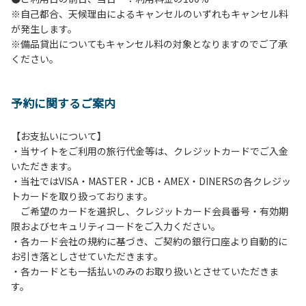
※自己都合、天候理由によるキャンセルのいずれもキャンセル料
６.花火
が発生します。
７.周囲に迷惑となるような行為（夜間の大声での談笑等）や
※備品貸出についてもキャンセル料の対象となりますのでご了承
他人に嫌悪感を与えるような行為はお止めください。
ください。
８.ごみの投棄
９.備品の施設外への持ち出し
１０.補助犬以外の動物のロッジ内部への連れ込み
予約に関するご案内
【ペット同伴における利用について】
オートキャンプサイトはペット同伴でご利用が可能です。な
【お支払いについて】
おペットを同伴する場合、下記事項を遵守ください。
・当サイトをご利用の旅行代金等は、クレジットカードでご入金
１.施設内での、ペットのノーリードは禁止です。
いただきます。
２.糞尿の放置は禁止です。飼い主が責任を持って処理してく
・当社ではVISA・MASTER・JCB・AMEX・DINERSの各クレジッ
ださい。
トカードを取り扱っております。
３.ペットの無駄吠え等の行為が、他の利用者の迷惑になると
ご希望のカードを選択し、クレジットカード会員番号・有効期
判断した場合、ご利用をお断りする場合があります。
限およびセキュリティコードをご入力ください。
・各カード会社の規約に基づき、ご契約の銀行口座より自動的に
お引き落としさせていただきます。
・各カードとも一括払いのみのお取り扱いとさせていただきま
す。