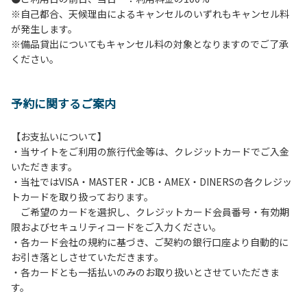
※自己都合、天候理由によるキャンセルのいずれもキャンセル料
６.花火
が発生します。
７.周囲に迷惑となるような行為（夜間の大声での談笑等）や
※備品貸出についてもキャンセル料の対象となりますのでご了承
他人に嫌悪感を与えるような行為はお止めください。
ください。
８.ごみの投棄
９.備品の施設外への持ち出し
１０.補助犬以外の動物のロッジ内部への連れ込み
予約に関するご案内
【ペット同伴における利用について】
オートキャンプサイトはペット同伴でご利用が可能です。な
【お支払いについて】
おペットを同伴する場合、下記事項を遵守ください。
・当サイトをご利用の旅行代金等は、クレジットカードでご入金
１.施設内での、ペットのノーリードは禁止です。
いただきます。
２.糞尿の放置は禁止です。飼い主が責任を持って処理してく
・当社ではVISA・MASTER・JCB・AMEX・DINERSの各クレジッ
ださい。
トカードを取り扱っております。
３.ペットの無駄吠え等の行為が、他の利用者の迷惑になると
ご希望のカードを選択し、クレジットカード会員番号・有効期
判断した場合、ご利用をお断りする場合があります。
限およびセキュリティコードをご入力ください。
・各カード会社の規約に基づき、ご契約の銀行口座より自動的に
お引き落としさせていただきます。
・各カードとも一括払いのみのお取り扱いとさせていただきま
す。