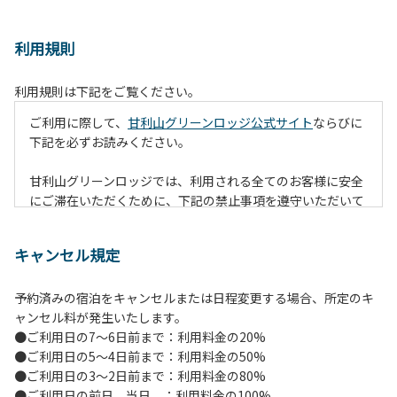
利用規則
利用規則は下記をご覧ください。
ご利用に際して、
甘利山グリーンロッジ公式サイト
ならびに
下記を必ずお読みください。
甘利山グリーンロッジでは、利用される全てのお客様に安全
にご滞在いただくために、下記の禁止事項を遵守いただいて
おります。なお、遵守いただけない場合は、施設の利用をお
断りすることがございます。
キャンセル規定
【禁止事項】
予約済みの宿泊をキャンセルまたは日程変更する場合、所定のキ
１.地面での直火による焚火等の火を使う行為
ャンセル料が発生いたします。
２.防火シートの未設置や消火対策を行わずに火を使う行為
●ご利用日の7～6日前まで：利用料金の20%
（防火シートや消火グッズ等は無償で貸出します。）
●ご利用日の5～4日前まで：利用料金の50%
３.夜間を通しての火の利用（消灯時間には原則、完全消火）
●ご利用日の3～2日前まで：利用料金の80%
４.所定の場所以外での火の利用（喫煙含む）
●ご利用日の前日、当日 ：利用料金の100%
５.強風時の野外での火の利用（管理者判断となります。）