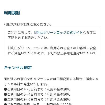
利用規則
利用規則は下記をご覧ください。
ご利用に際して、
甘利山グリーンロッジ公式サイト
ならびに
下記を必ずお読みください。
甘利山グリーンロッジでは、利用される全てのお客様に安全
にご滞在いただくために、下記の禁止事項を遵守いただいて
おります。なお、遵守いただけない場合は、施設の利用をお
断りすることがございます。
キャンセル規定
【禁止事項】
予約済みの宿泊をキャンセルまたは日程変更する場合、所定のキ
１.地面での直火による焚火等の火を使う行為
ャンセル料が発生いたします。
２.防火シートの未設置や消火対策を行わずに火を使う行為
●ご利用日の7～6日前まで：利用料金の20%
（防火シートや消火グッズ等は無償で貸出します。）
●ご利用日の5～4日前まで：利用料金の50%
３.夜間を通しての火の利用（消灯時間には原則、完全消火）
●ご利用日の3～2日前まで：利用料金の80%
４.所定の場所以外での火の利用（喫煙含む）
●ご利用日の前日、当日 ：利用料金の100%
５.強風時の野外での火の利用（管理者判断となります。）