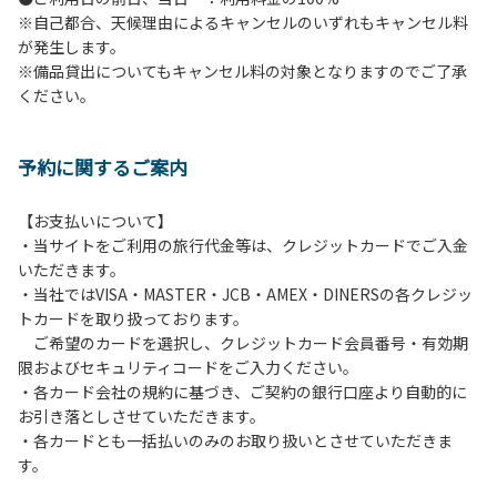
※自己都合、天候理由によるキャンセルのいずれもキャンセル料
６.花火
が発生します。
７.周囲に迷惑となるような行為（夜間の大声での談笑等）や
※備品貸出についてもキャンセル料の対象となりますのでご了承
他人に嫌悪感を与えるような行為はお止めください。
ください。
８.ごみの投棄
９.備品の施設外への持ち出し
１０.補助犬以外の動物のロッジ内部への連れ込み
予約に関するご案内
【ペット同伴における利用について】
オートキャンプサイトはペット同伴でご利用が可能です。な
【お支払いについて】
おペットを同伴する場合、下記事項を遵守ください。
・当サイトをご利用の旅行代金等は、クレジットカードでご入金
１.施設内での、ペットのノーリードは禁止です。
いただきます。
２.糞尿の放置は禁止です。飼い主が責任を持って処理してく
・当社ではVISA・MASTER・JCB・AMEX・DINERSの各クレジッ
ださい。
トカードを取り扱っております。
３.ペットの無駄吠え等の行為が、他の利用者の迷惑になると
ご希望のカードを選択し、クレジットカード会員番号・有効期
判断した場合、ご利用をお断りする場合があります。
限およびセキュリティコードをご入力ください。
・各カード会社の規約に基づき、ご契約の銀行口座より自動的に
お引き落としさせていただきます。
・各カードとも一括払いのみのお取り扱いとさせていただきま
す。