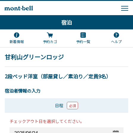
宿泊
新着情報
予約カゴ
予約一覧
ヘルプ
甘利山グリーンロッジ
2段ベッド洋室（部屋貸し／素泊り／定員9名）
宿泊者情報の入力
日程
必須
チェックアウト日を選択してください。