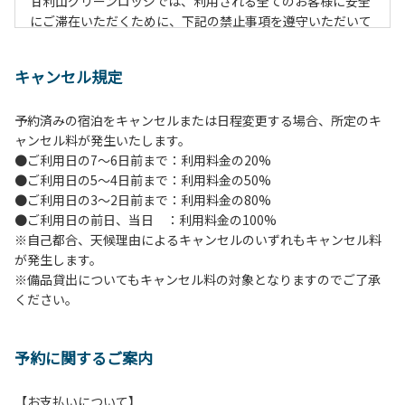
甘利山グリーンロッジでは、利用される全てのお客様に安全
にご滞在いただくために、下記の禁止事項を遵守いただいて
おります。なお、遵守いただけない場合は、施設の利用をお
断りすることがございます。
キャンセル規定
【禁止事項】
予約済みの宿泊をキャンセルまたは日程変更する場合、所定のキ
１.地面での直火による焚火等の火を使う行為
ャンセル料が発生いたします。
２.防火シートの未設置や消火対策を行わずに火を使う行為
●ご利用日の7～6日前まで：利用料金の20%
（防火シートや消火グッズ等は無償で貸出します。）
●ご利用日の5～4日前まで：利用料金の50%
３.夜間を通しての火の利用（消灯時間には原則、完全消火）
●ご利用日の3～2日前まで：利用料金の80%
４.所定の場所以外での火の利用（喫煙含む）
●ご利用日の前日、当日 ：利用料金の100%
５.強風時の野外での火の利用（管理者判断となります。）
※自己都合、天候理由によるキャンセルのいずれもキャンセル料
６.花火
が発生します。
７.周囲に迷惑となるような行為（夜間の大声での談笑等）や
※備品貸出についてもキャンセル料の対象となりますのでご了承
他人に嫌悪感を与えるような行為はお止めください。
ください。
８.ごみの投棄
９.備品の施設外への持ち出し
１０.補助犬以外の動物のロッジ内部への連れ込み
予約に関するご案内
【ペット同伴における利用について】
オートキャンプサイトはペット同伴でご利用が可能です。な
【お支払いについて】