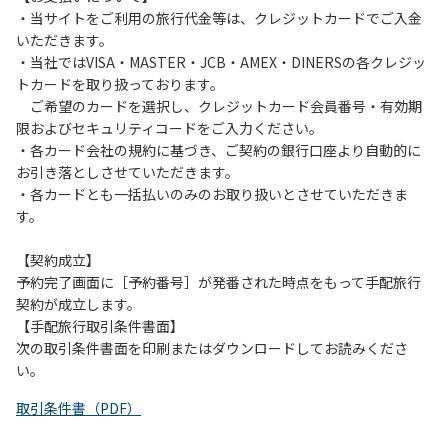
おペットを同伴する場合、下記事項を遵守ください。
・当サイトをご利用の旅行代金等は、クレジットカードでご入金
１.施設内での、ペットのノーリードは禁止です。
いただきます。
２.糞尿の放置は禁止です。飼い主が責任を持って処理してく
・当社ではVISA・MASTER・JCB・AMEX・DINERSの各クレジッ
ださい。
トカードを取り扱っております。
３.ペットの無駄吠え等の行為が、他の利用者の迷惑になると
ご希望のカードを選択し、クレジットカード会員番号・有効期
判断した場合、ご利用をお断りする場合があります。
限およびセキュリティコードをご入力ください。
・各カード会社の規約に基づき、ご契約の銀行口座より自動的に
お引き落としさせていただきます。
・各カードとも一括払いのみのお取り扱いとさせていただきま
す。
【契約成立】
予約完了画面に［予約番号］が発番された時点をもって手配旅行
契約が成立します。
【手配旅行取引条件書面】
次の取引条件書面を印刷またはダウンロードしてお読みくださ
い。
取引条件書（PDF）