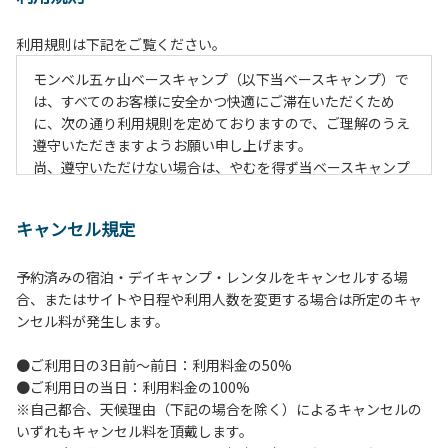
利用規則は下記をご覧ください。
モンベル五ヶ山ベースキャンプ（以下当ベースキャンプ）で
は、すべてのお客様に安全かつ快適にご滞在いただくため
に、次の通り利用規則を定めておりますので、ご理解のうえ
遵守いただきますようお願い申し上げます。
尚、遵守いただけない場合は、やむを得ず当ベースキャンプ
のご利用をお断りすることがございます。
キャンセル規定
【当ベースキャンプ利用に際してのご案内ならびに注意事
項】
予約済みの宿泊・デイキャンプ・レンタルをキャンセルする場
１．貴重品の管理は各自で行ってください。
合、またはサイトや日程や利用人数を変更する場合は所定のキャ
２．利用におけるルールを遵守いただき、ご自身で事故の防
ンセル料が発生します。
止に努めてください。
３．安全管理上、お子さまの単独での行動はご遠慮くださ
●ご利用日の3日前～前日：利用料金の50%
い。
●ご利用日の当日：利用料金の100%
４．当ベースキャンプ内を車で移動する場合は徐行運転（5
※自己都合、天候理由（下記の場合を除く）によるキャンセルの
ｋｍ/ｈ以下）を行なってください。
いずれもキャンセル料を頂戴します。
５．駐車車輌のダッシュボードに受付時お渡しする駐車プレ