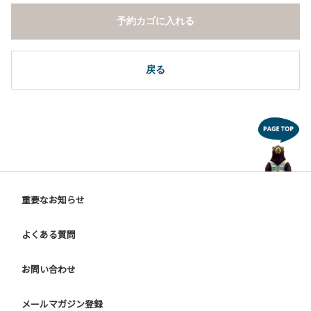
１０．その他 周りに迷惑となるような行為（夜間の大声での
予約カゴに入れる
談笑等）や他人に嫌悪感を与えるような行為。
【ウォールテンテッド利用に際しての注意事項ならびに禁止
事項】
戻る
１．全室禁煙です。指定の場所で喫煙してください。
２．動物（ペット類）の同伴はご遠慮願います。
３．装飾品の持ち出しはしないでください。
４．ご訪問客とウォールテンテッド内での面会はご遠慮願い
ます。
５．薪ストーブを使用される際は、ご利用手引きをご確認い
ただき、適切にご利用ください。
６．ウォールテンテッド内は備え付けのスリッパに履き替え
重要なお知らせ
ご利用ください。
よくある質問
【ドギーキャンプサイトご利用に際してのご案内ならびに注
意事項】
ご利用にあたり、愛犬の予防接種証明書を確認しています。
お問い合わせ
チェックインの際に、管理棟までお持ちください。
メールマガジン登録