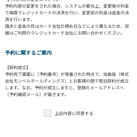
予約内容の変更をされた場合、システムの都合上、変更後の料金
【当ベースキャンプでの禁止事項】
で再度クレジットカードの決済を行い、変更前の料金は返金の決
１．花火（手持ちや打ち上げなど全て）。
済を行います。
２．地面への直火による焚き火、BBQ、キャンプファイヤ
請求と返金の月はカード会社の締め日などにより異なるため、詳
ー。
細はご利用のクレジットカード会社にお問い合わせください。
３．ボールなどを使った野球、キャッチボール・サッカーな
どの行為。
＊ボール遊びやバドミントン等はクライミングピナクル
予約に関するご案内
周辺の広場で行ってください。
テントサイト内ではまわりのサイトのご利用者の迷惑
となりますので、絶対に行わないでください。
【契約成立】
４．大きな音で音楽や楽器などを鳴らす行為 但し貸切イベン
予約完了画面に［予約番号］が発番された時点で、当施設（株式
トは除く。
会社モンベルホールディングス）とお客様の間で宿泊契約が成立
５．発電機の使用 但し貸切イベントは除く。
します。なお、予約が成立しますと、登録のメールアドレスへ
６．申込みされたサイト以外のサイトの利用や共用部（シャ
［予約確認メール］が届きます。
ワー棟、水道など）の占有行為。
７．ドギーキャンプサイト以外でのペット同伴の宿泊および
上記内容に同意する
デイキャンプ 但し盲導犬、介助犬は除く。
８．ドギーキャンプサイト以外でのノーリード。
９．許可無く広告物の配布や掲示または物品の販売等を行な
うこと 。