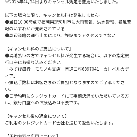
※2025年4月24日よりキャンセル規定を変更いたしました。
ートを掲示してください。
６．ゴミは指定のゴミ袋に分別した上で、指定の場所へ捨て
以下の場合に限り、キャンセル料は発生しません。
てください。
●当日10:00時点で福岡県那珂川市に大雨警報、洪水警報、暴風警
７．BBQ及び焚火台の灰につきましては鎮火を確認した上で
報のいずれかが発表されている
指定の回収場所へ廃棄してください。
●周辺道路の通行止めにより、施設までアクセスできない
８．ペットの糞は燃えるごみとして処理してください。
９．暴力団等反社会勢力及びその関係者ならびに公共の秩
【キャンセル料のお支払について】
序、善良の風俗に反する恐れのある場合には、ご利用をお断
●現地払いの方でキャンセル料が発生する場合は、以下の指定銀
りいたします。
行口座にお振り込みください。
１０．不可抗力以外の事由により建造物、家具、備品、その
「みずほ銀行 モミノキ支店 普通口座6897041 カ）ベルカデ
他の物品を損傷、紛失、汚染させた場合には、相当額を弁償
ィア」
していただくことがあります。
※振込手数料はお客さまのご負担となりますのでご了承くださ
１１．当ベースキャンプ内（駐車場を含む）での事故や盗難
い。
などにつきましては、一切の責任を負いかねます。
●ご予約時にクレジットカードにて事前決済をいただいている方
１２．車中で宿泊される場合は、必ずエンジンを停止してく
は、銀行口座へのお振込みは不要です。
ださい。
１３．キャンプ場外灯の消灯時間は21時です。
【キャンセル後の返金について】
１４．21時～翌朝６時の間キャンプ場内での車輌の移動はご
ご利用のクレジットカード会社を通じて返金いたします。
遠慮ください。
１５．指定の場所で喫煙してください。
【予約内容の変更について】