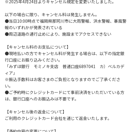
※2025年4月24日よりキャンセル規定を変更いたしました。
ートを掲示してください。
６．ゴミは指定のゴミ袋に分別した上で、指定の場所へ捨て
以下の場合に限り、キャンセル料は発生しません。
てください。
●当日10:00時点で福岡県那珂川市に大雨警報、洪水警報、暴風警
７．BBQ及び焚火台の灰につきましては鎮火を確認した上で
報のいずれかが発表されている
指定の回収場所へ廃棄してください。
●周辺道路の通行止めにより、施設までアクセスできない
８．ペットの糞は燃えるごみとして処理してください。
９．暴力団等反社会勢力及びその関係者ならびに公共の秩
【キャンセル料のお支払について】
序、善良の風俗に反する恐れのある場合には、ご利用をお断
●現地払いの方でキャンセル料が発生する場合は、以下の指定銀
りいたします。
行口座にお振り込みください。
１０．不可抗力以外の事由により建造物、家具、備品、その
「みずほ銀行 モミノキ支店 普通口座6897041 カ）ベルカデ
他の物品を損傷、紛失、汚染させた場合には、相当額を弁償
ィア」
していただくことがあります。
※振込手数料はお客さまのご負担となりますのでご了承くださ
１１．当ベースキャンプ内（駐車場を含む）での事故や盗難
い。
などにつきましては、一切の責任を負いかねます。
●ご予約時にクレジットカードにて事前決済をいただいている方
１２．車中で宿泊される場合は、必ずエンジンを停止してく
は、銀行口座へのお振込みは不要です。
ださい。
１３．キャンプ場外灯の消灯時間は21時です。
【キャンセル後の返金について】
１４．21時～翌朝６時の間キャンプ場内での車輌の移動はご
ご利用のクレジットカード会社を通じて返金いたします。
遠慮ください。
１５．指定の場所で喫煙してください。
【予約内容の変更について】