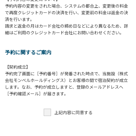
予約内容の変更をされた場合、システムの都合上、変更後の料金
【当ベースキャンプでの禁止事項】
で再度クレジットカードの決済を行い、変更前の料金は返金の決
１．花火（手持ちや打ち上げなど全て）。
済を行います。
２．地面への直火による焚き火、BBQ、キャンプファイヤ
請求と返金の月はカード会社の締め日などにより異なるため、詳
ー。
細はご利用のクレジットカード会社にお問い合わせください。
３．ボールなどを使った野球、キャッチボール・サッカーな
どの行為。
＊ボール遊びやバドミントン等はクライミングピナクル
予約に関するご案内
周辺の広場で行ってください。
テントサイト内ではまわりのサイトのご利用者の迷惑
となりますので、絶対に行わないでください。
【契約成立】
４．大きな音で音楽や楽器などを鳴らす行為 但し貸切イベン
予約完了画面に［予約番号］が発番された時点で、当施設（株式
トは除く。
会社モンベルホールディングス）とお客様の間で宿泊契約が成立
５．発電機の使用 但し貸切イベントは除く。
します。なお、予約が成立しますと、登録のメールアドレスへ
６．申込みされたサイト以外のサイトの利用や共用部（シャ
［予約確認メール］が届きます。
ワー棟、水道など）の占有行為。
７．ドギーキャンプサイト以外でのペット同伴の宿泊および
上記内容に同意する
デイキャンプ 但し盲導犬、介助犬は除く。
８．ドギーキャンプサイト以外でのノーリード。
９．許可無く広告物の配布や掲示または物品の販売等を行な
うこと 。