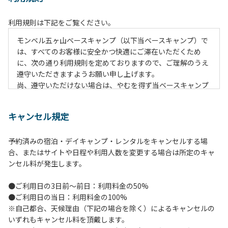
利用規則は下記をご覧ください。
モンベル五ヶ山ベースキャンプ（以下当ベースキャンプ）で
は、すべてのお客様に安全かつ快適にご滞在いただくため
に、次の通り利用規則を定めておりますので、ご理解のうえ
遵守いただきますようお願い申し上げます。
尚、遵守いただけない場合は、やむを得ず当ベースキャンプ
のご利用をお断りすることがございます。
キャンセル規定
【当ベースキャンプ利用に際してのご案内ならびに注意事
項】
予約済みの宿泊・デイキャンプ・レンタルをキャンセルする場
１．貴重品の管理は各自で行ってください。
合、またはサイトや日程や利用人数を変更する場合は所定のキャ
２．利用におけるルールを遵守いただき、ご自身で事故の防
ンセル料が発生します。
止に努めてください。
３．安全管理上、お子さまの単独での行動はご遠慮くださ
●ご利用日の3日前～前日：利用料金の50%
い。
●ご利用日の当日：利用料金の100%
４．当ベースキャンプ内を車で移動する場合は徐行運転（5
※自己都合、天候理由（下記の場合を除く）によるキャンセルの
ｋｍ/ｈ以下）を行なってください。
いずれもキャンセル料を頂戴します。
５．駐車車輌のダッシュボードに受付時お渡しする駐車プレ