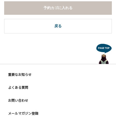
１０．その他 周りに迷惑となるような行為（夜間の大声での
予約カゴに入れる
談笑等）や他人に嫌悪感を与えるような行為。
【ウォールテンテッド利用に際しての注意事項ならびに禁止
事項】
戻る
１．全室禁煙です。指定の場所で喫煙してください。
２．動物（ペット類）の同伴はご遠慮願います。
３．装飾品の持ち出しはしないでください。
４．ご訪問客とウォールテンテッド内での面会はご遠慮願い
ます。
５．薪ストーブを使用される際は、ご利用手引きをご確認い
ただき、適切にご利用ください。
６．ウォールテンテッド内は備え付けのスリッパに履き替え
重要なお知らせ
ご利用ください。
よくある質問
【ドギーキャンプサイトご利用に際してのご案内ならびに注
意事項】
ご利用にあたり、愛犬の予防接種証明書を確認しています。
お問い合わせ
チェックインの際に、管理棟までお持ちください。
メールマガジン登録