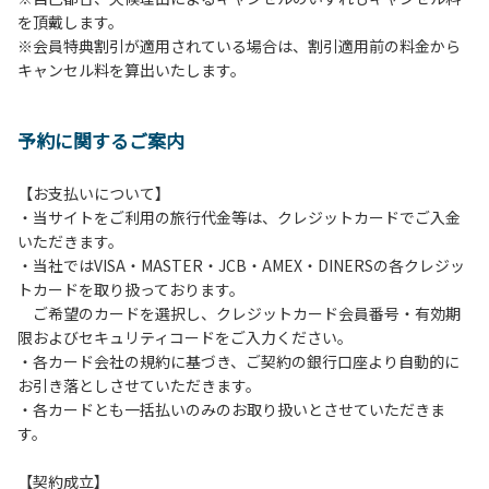
を頂戴します。
発電機等は使用できません。
※会員特典割引が適用されている場合は、割引適用前の料金から
・キャンプサイトでは、車のエンジンを停止してください。
キャンセル料を算出いたします。
・場内での制限速度は10㎞/h以下です。
・夜間、早朝はお静かにお過ごしください。周囲に迷惑とな
るような行為（大声での談笑、ポータブルスピーカー等の使
予約に関するご案内
用）はお止めください。
・場内で発生した事故やトラブルにつきましては、利用者の
自己管理責任とさせていただきます。
【お支払いについて】
・当サイトをご利用の旅行代金等は、クレジットカードでご入金
いただきます。
・当社ではVISA・MASTER・JCB・AMEX・DINERSの各クレジッ
トカードを取り扱っております。
ご希望のカードを選択し、クレジットカード会員番号・有効期
限およびセキュリティコードをご入力ください。
・各カード会社の規約に基づき、ご契約の銀行口座より自動的に
お引き落としさせていただきます。
・各カードとも一括払いのみのお取り扱いとさせていただきま
す。
【契約成立】