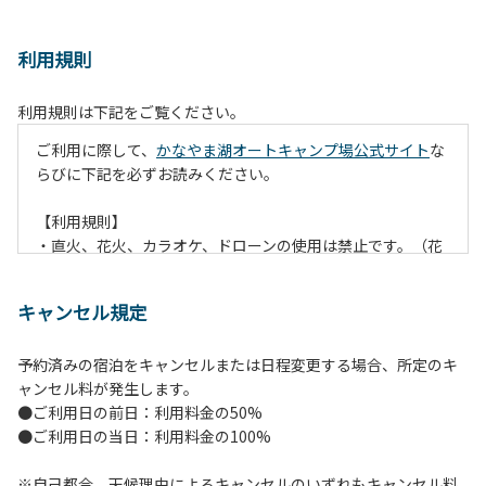
利用規則
利用規則は下記をご覧ください。
ご利用に際して、
かなやま湖オートキャンプ場公式サイト
な
らびに下記を必ずお読みください。
【利用規則】
・直火、花火、カラオケ、ドローンの使用は禁止です。（花
火は指定の場所でのみ利用できます）
・焚火は、必ず焚火台と焚火シート（耐火シート）を使用し
キャンセル規定
て芝生が焼けないようご注意ください。
・火の後始末については各事責任をもって行ってください。
予約済みの宿泊をキャンセルまたは日程変更する場合、所定のキ
炭火、薪の燃え残ったものについては、灰・残り火入れに投
ャンセル料が発生します。
棄してください。
●ご利用日の前日：利用料金の50%
・ペットをお連れのお客様は、マナーに十分気をつけてくだ
●ご利用日の当日：利用料金の100%
さい。他のお客様の迷惑になりますと、退場していただきま
すのでよろしくお願いします。
※自己都合、天候理由によるキャンセルのいずれもキャンセル料
・電源は各サイトにありますのでご利用ください。ただし、