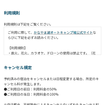
利用規則
利用規則は下記をご覧ください。
ご利用に際して、
かなやま湖オートキャンプ場公式サイト
な
らびに下記を必ずお読みください。
【利用規則】
・直火、花火、カラオケ、ドローンの使用は禁止です。（花
火は指定の場所でのみ利用できます）
・焚火は、必ず焚火台と焚火シート（耐火シート）を使用し
キャンセル規定
て芝生が焼けないようご注意ください。
・火の後始末については各事責任をもって行ってください。
予約済みの宿泊をキャンセルまたは日程変更する場合、所定のキ
炭火、薪の燃え残ったものについては、灰・残り火入れに投
ャンセル料が発生します。
棄してください。
●ご利用日の前日：利用料金の50%
・ペットをお連れのお客様は、マナーに十分気をつけてくだ
●ご利用日の当日：利用料金の100%
さい。他のお客様の迷惑になりますと、退場していただきま
すのでよろしくお願いします。
※自己都合、天候理由によるキャンセルのいずれもキャンセル料
・電源は各サイトにありますのでご利用ください。ただし、