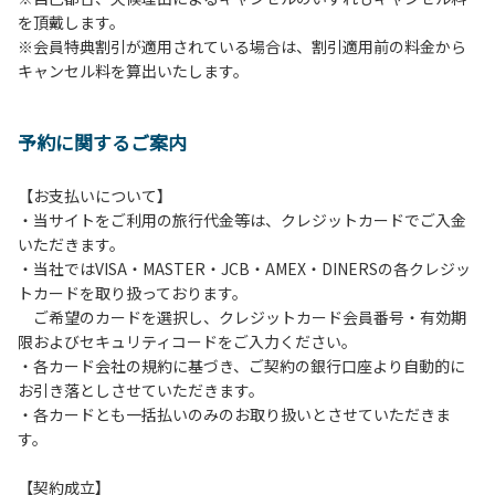
を頂戴します。
発電機等は使用できません。
※会員特典割引が適用されている場合は、割引適用前の料金から
・キャンプサイトでは、車のエンジンを停止してください。
キャンセル料を算出いたします。
・場内での制限速度は10㎞/h以下です。
・夜間、早朝はお静かにお過ごしください。周囲に迷惑とな
るような行為（大声での談笑、ポータブルスピーカー等の使
予約に関するご案内
用）はお止めください。
・場内で発生した事故やトラブルにつきましては、利用者の
自己管理責任とさせていただきます。
【お支払いについて】
・当サイトをご利用の旅行代金等は、クレジットカードでご入金
いただきます。
・当社ではVISA・MASTER・JCB・AMEX・DINERSの各クレジッ
トカードを取り扱っております。
ご希望のカードを選択し、クレジットカード会員番号・有効期
限およびセキュリティコードをご入力ください。
・各カード会社の規約に基づき、ご契約の銀行口座より自動的に
お引き落としさせていただきます。
・各カードとも一括払いのみのお取り扱いとさせていただきま
す。
【契約成立】