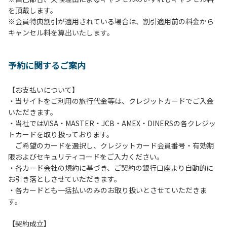
を頂戴します。
発電機等は使用できません。
※会員特典割引が適用されている場合は、割引適用前の料金から
・キャンプサイトでは、車のエンジンを停止してください。
キャンセル料を算出いたします。
・場内での制限速度は10㎞/h以下です。
・夜間、早朝はお静かにお過ごしください。周囲に迷惑とな
るような行為（大声での談笑、ポータブルスピーカー等の使
予約に関するご案内
用）はお止めください。
・場内で発生した事故やトラブルにつきましては、利用者の
自己管理責任とさせていただきます。
【お支払いについて】
・当サイトをご利用の旅行代金等は、クレジットカードでご入金
いただきます。
・当社ではVISA・MASTER・JCB・AMEX・DINERSの各クレジッ
トカードを取り扱っております。
ご希望のカードを選択し、クレジットカード会員番号・有効期
限およびセキュリティコードをご入力ください。
・各カード会社の規約に基づき、ご契約の銀行口座より自動的に
お引き落としさせていただきます。
・各カードとも一括払いのみのお取り扱いとさせていただきま
す。
【契約成立】