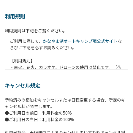
利用規則
利用規則は下記をご覧ください。
ご利用に際して、
かなやま湖オートキャンプ場公式サイト
な
らびに下記を必ずお読みください。
【利用規則】
・直火、花火、カラオケ、ドローンの使用は禁止です。（花
火は指定の場所でのみ利用できます）
・焚火は、必ず焚火台と焚火シート（耐火シート）を使用し
キャンセル規定
て芝生が焼けないようご注意ください。
・火の後始末については各事責任をもって行ってください。
予約済みの宿泊をキャンセルまたは日程変更する場合、所定のキ
炭火、薪の燃え残ったものについては、灰・残り火入れに投
ャンセル料が発生します。
棄してください。
●ご利用日の前日：利用料金の50%
・ペットをお連れのお客様は、マナーに十分気をつけてくだ
●ご利用日の当日：利用料金の100%
さい。他のお客様の迷惑になりますと、退場していただきま
すのでよろしくお願いします。
※自己都合、天候理由によるキャンセルのいずれもキャンセル料
・電源は各サイトにありますのでご利用ください。ただし、