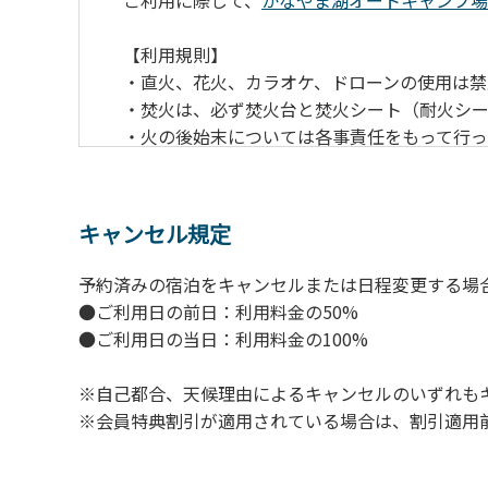
ご利用に際して、
かなやま湖オートキャンプ場
【利用規則】
・直火、花火、カラオケ、ドローンの使用は禁
・焚火は、必ず焚火台と焚火シート（耐火シ
・火の後始末については各事責任をもって行
・ペットをお連れのお客様は、マナーに十分
・電源は各サイトにありますのでご利用くだ
・キャンプサイトでは、車のエンジンを停止
キャンセル規定
・場内での制限速度は10㎞/h以下です。
・夜間、早朝はお静かにお過ごしください。
予約済みの宿泊をキャンセルまたは日程変更する場
・場内で発生した事故やトラブルにつきまし
●ご利用日の前日：利用料金の50%
●ご利用日の当日：利用料金の100%
※自己都合、天候理由によるキャンセルのいずれも
※会員特典割引が適用されている場合は、割引適用