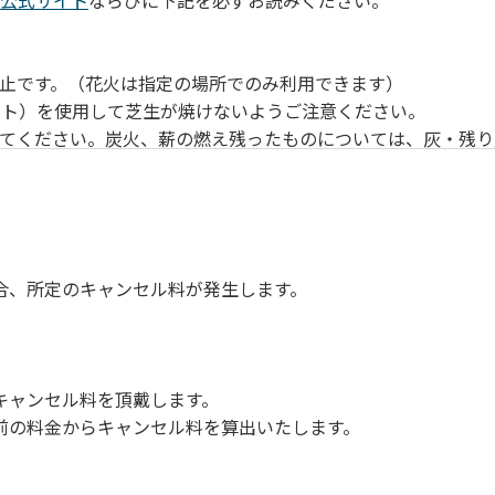
公式サイト
ならびに下記を必ずお読みください。
止です。（花火は指定の場所でのみ利用できます）
ート）を使用して芝生が焼けないようご注意ください。
ってください。炭火、薪の燃え残ったものについては、灰・残り
気をつけてください。他のお客様の迷惑になりますと、退場して
さい。ただし、発電機等は使用できません。
してください。
周囲に迷惑となるような行為（大声での談笑、ポータブルスピ
合、所定のキャンセル料が発生します。
ては、利用者の自己管理責任とさせていただきます。
キャンセル料を頂戴します。
前の料金からキャンセル料を算出いたします。