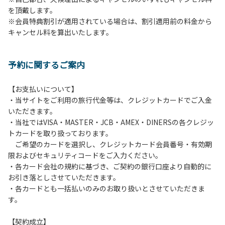
を頂戴します。
発電機等は使用できません。
※会員特典割引が適用されている場合は、割引適用前の料金から
・キャンプサイトでは、車のエンジンを停止してください。
キャンセル料を算出いたします。
・場内での制限速度は10㎞/h以下です。
・夜間、早朝はお静かにお過ごしください。周囲に迷惑とな
るような行為（大声での談笑、ポータブルスピーカー等の使
予約に関するご案内
用）はお止めください。
・場内で発生した事故やトラブルにつきましては、利用者の
自己管理責任とさせていただきます。
【お支払いについて】
・当サイトをご利用の旅行代金等は、クレジットカードでご入金
いただきます。
・当社ではVISA・MASTER・JCB・AMEX・DINERSの各クレジッ
トカードを取り扱っております。
ご希望のカードを選択し、クレジットカード会員番号・有効期
限およびセキュリティコードをご入力ください。
・各カード会社の規約に基づき、ご契約の銀行口座より自動的に
お引き落としさせていただきます。
・各カードとも一括払いのみのお取り扱いとさせていただきま
す。
【契約成立】