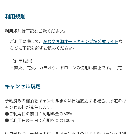
利用規則
利用規則は下記をご覧ください。
ご利用に際して、
かなやま湖オートキャンプ場公式サイト
な
らびに下記を必ずお読みください。
【利用規則】
・直火、花火、カラオケ、ドローンの使用は禁止です。（花
火は指定の場所でのみ利用できます）
・焚火は、必ず焚火台と焚火シート（耐火シート）を使用し
キャンセル規定
て芝生が焼けないようご注意ください。
・火の後始末については各事責任をもって行ってください。
予約済みの宿泊をキャンセルまたは日程変更する場合、所定のキ
炭火、薪の燃え残ったものについては、灰・残り火入れに投
ャンセル料が発生します。
棄してください。
●ご利用日の前日：利用料金の50%
・ペットをお連れのお客様は、マナーに十分気をつけてくだ
●ご利用日の当日：利用料金の100%
さい。他のお客様の迷惑になりますと、退場していただきま
すのでよろしくお願いします。
※自己都合、天候理由によるキャンセルのいずれもキャンセル料
・電源は各サイトにありますのでご利用ください。ただし、