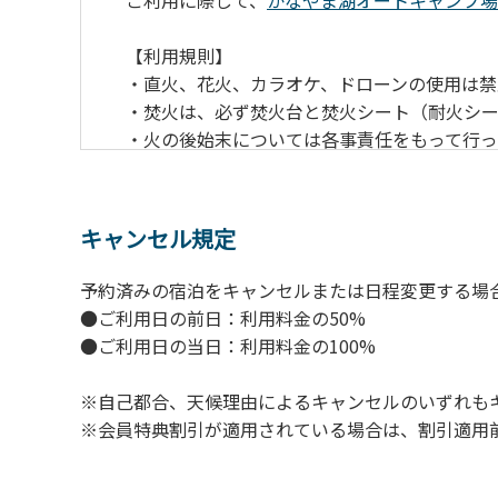
ご利用に際して、
かなやま湖オートキャンプ場
【利用規則】
・直火、花火、カラオケ、ドローンの使用は禁
・焚火は、必ず焚火台と焚火シート（耐火シ
・火の後始末については各事責任をもって行
・ペットをお連れのお客様は、マナーに十分
・電源は各サイトにありますのでご利用くだ
・キャンプサイトでは、車のエンジンを停止
キャンセル規定
・場内での制限速度は10㎞/h以下です。
・夜間、早朝はお静かにお過ごしください。
予約済みの宿泊をキャンセルまたは日程変更する場
・場内で発生した事故やトラブルにつきまし
●ご利用日の前日：利用料金の50%
●ご利用日の当日：利用料金の100%
※自己都合、天候理由によるキャンセルのいずれも
※会員特典割引が適用されている場合は、割引適用