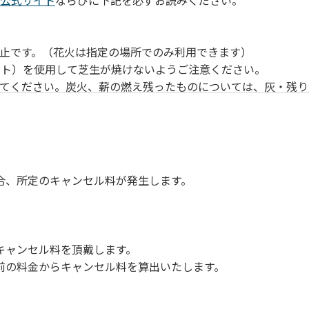
公式サイト
ならびに下記を必ずお読みください。
止です。（花火は指定の場所でのみ利用できます）
ート）を使用して芝生が焼けないようご注意ください。
ってください。炭火、薪の燃え残ったものについては、灰・残り
気をつけてください。他のお客様の迷惑になりますと、退場して
さい。ただし、発電機等は使用できません。
してください。
周囲に迷惑となるような行為（大声での談笑、ポータブルスピ
合、所定のキャンセル料が発生します。
ては、利用者の自己管理責任とさせていただきます。
キャンセル料を頂戴します。
前の料金からキャンセル料を算出いたします。