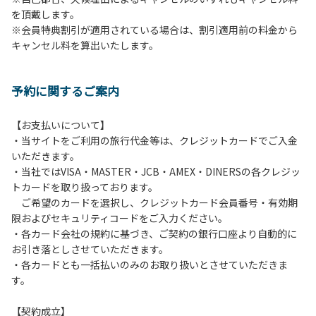
を頂戴します。
発電機等は使用できません。
※会員特典割引が適用されている場合は、割引適用前の料金から
・キャンプサイトでは、車のエンジンを停止してください。
キャンセル料を算出いたします。
・場内での制限速度は10㎞/h以下です。
・夜間、早朝はお静かにお過ごしください。周囲に迷惑とな
るような行為（大声での談笑、ポータブルスピーカー等の使
予約に関するご案内
用）はお止めください。
・場内で発生した事故やトラブルにつきましては、利用者の
自己管理責任とさせていただきます。
【お支払いについて】
・当サイトをご利用の旅行代金等は、クレジットカードでご入金
いただきます。
・当社ではVISA・MASTER・JCB・AMEX・DINERSの各クレジッ
トカードを取り扱っております。
ご希望のカードを選択し、クレジットカード会員番号・有効期
限およびセキュリティコードをご入力ください。
・各カード会社の規約に基づき、ご契約の銀行口座より自動的に
お引き落としさせていただきます。
・各カードとも一括払いのみのお取り扱いとさせていただきま
す。
【契約成立】