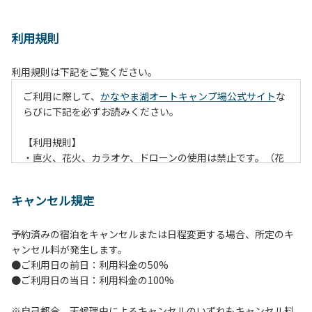
利用規則
利用規則は下記をご覧ください。
ご利用に際して、
かなやま湖オートキャンプ場公式サイト
な
らびに下記を必ずお読みください。
【利用規則】
・直火、花火、カラオケ、ドローンの使用は禁止です。（花
火は指定の場所でのみ利用できます）
・焚火は、必ず焚火台と焚火シート（耐火シート）を使用し
キャンセル規定
て芝生が焼けないようご注意ください。
・火の後始末については各事責任をもって行ってください。
予約済みの宿泊をキャンセルまたは日程変更する場合、所定のキ
炭火、薪の燃え残ったものについては、灰・残り火入れに投
ャンセル料が発生します。
棄してください。
●ご利用日の前日：利用料金の50%
・ペットをお連れのお客様は、マナーに十分気をつけてくだ
●ご利用日の当日：利用料金の100%
さい。他のお客様の迷惑になりますと、退場していただきま
すのでよろしくお願いします。
※自己都合、天候理由によるキャンセルのいずれもキャンセル料
・電源は各サイトにありますのでご利用ください。ただし、