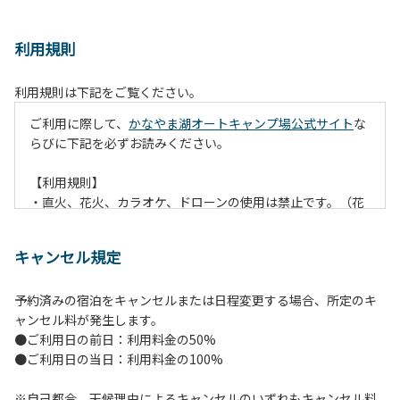
利用規則
利用規則は下記をご覧ください。
ご利用に際して、
かなやま湖オートキャンプ場公式サイト
な
らびに下記を必ずお読みください。
【利用規則】
・直火、花火、カラオケ、ドローンの使用は禁止です。（花
火は指定の場所でのみ利用できます）
・焚火は、必ず焚火台と焚火シート（耐火シート）を使用し
キャンセル規定
て芝生が焼けないようご注意ください。
・火の後始末については各事責任をもって行ってください。
予約済みの宿泊をキャンセルまたは日程変更する場合、所定のキ
炭火、薪の燃え残ったものについては、灰・残り火入れに投
ャンセル料が発生します。
棄してください。
●ご利用日の前日：利用料金の50%
・ペットをお連れのお客様は、マナーに十分気をつけてくだ
●ご利用日の当日：利用料金の100%
さい。他のお客様の迷惑になりますと、退場していただきま
すのでよろしくお願いします。
※自己都合、天候理由によるキャンセルのいずれもキャンセル料
・電源は各サイトにありますのでご利用ください。ただし、