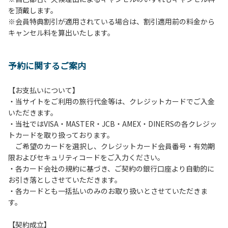
を頂戴します。
発電機等は使用できません。
※会員特典割引が適用されている場合は、割引適用前の料金から
・キャンプサイトでは、車のエンジンを停止してください。
キャンセル料を算出いたします。
・場内での制限速度は10㎞/h以下です。
・夜間、早朝はお静かにお過ごしください。周囲に迷惑とな
るような行為（大声での談笑、ポータブルスピーカー等の使
予約に関するご案内
用）はお止めください。
・場内で発生した事故やトラブルにつきましては、利用者の
自己管理責任とさせていただきます。
【お支払いについて】
・当サイトをご利用の旅行代金等は、クレジットカードでご入金
いただきます。
・当社ではVISA・MASTER・JCB・AMEX・DINERSの各クレジッ
トカードを取り扱っております。
ご希望のカードを選択し、クレジットカード会員番号・有効期
限およびセキュリティコードをご入力ください。
・各カード会社の規約に基づき、ご契約の銀行口座より自動的に
お引き落としさせていただきます。
・各カードとも一括払いのみのお取り扱いとさせていただきま
す。
【契約成立】