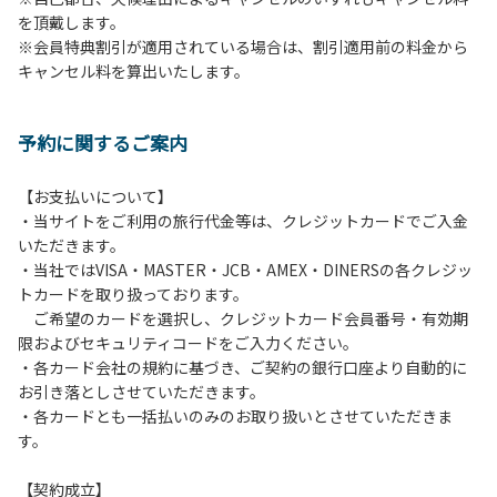
を頂戴します。
発電機等は使用できません。
※会員特典割引が適用されている場合は、割引適用前の料金から
・キャンプサイトでは、車のエンジンを停止してください。
キャンセル料を算出いたします。
・場内での制限速度は10㎞/h以下です。
・夜間、早朝はお静かにお過ごしください。周囲に迷惑とな
るような行為（大声での談笑、ポータブルスピーカー等の使
予約に関するご案内
用）はお止めください。
・場内で発生した事故やトラブルにつきましては、利用者の
自己管理責任とさせていただきます。
【お支払いについて】
・当サイトをご利用の旅行代金等は、クレジットカードでご入金
いただきます。
・当社ではVISA・MASTER・JCB・AMEX・DINERSの各クレジッ
トカードを取り扱っております。
ご希望のカードを選択し、クレジットカード会員番号・有効期
限およびセキュリティコードをご入力ください。
・各カード会社の規約に基づき、ご契約の銀行口座より自動的に
お引き落としさせていただきます。
・各カードとも一括払いのみのお取り扱いとさせていただきま
す。
【契約成立】