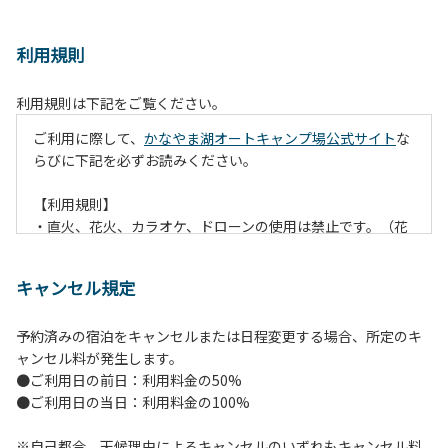
利用規則
利用規則は下記をご覧ください。
ご利用に際して、
かなやま湖オートキャンプ場公式サイト
な
らびに下記を必ずお読みください。
【利用規則】
・直火、花火、カラオケ、ドローンの使用は禁止です。（花
火は指定の場所でのみ利用できます）
・焚火は、必ず焚火台と焚火シート（耐火シート）を使用し
キャンセル規定
て芝生が焼けないようご注意ください。
・火の後始末については各事責任をもって行ってください。
予約済みの宿泊をキャンセルまたは日程変更する場合、所定のキ
炭火、薪の燃え残ったものについては、灰・残り火入れに投
ャンセル料が発生します。
棄してください。
●ご利用日の前日：利用料金の50%
・ペットをお連れのお客様は、マナーに十分気をつけてくだ
●ご利用日の当日：利用料金の100%
さい。他のお客様の迷惑になりますと、退場していただきま
すのでよろしくお願いします。
※自己都合、天候理由によるキャンセルのいずれもキャンセル料
・電源は各サイトにありますのでご利用ください。ただし、