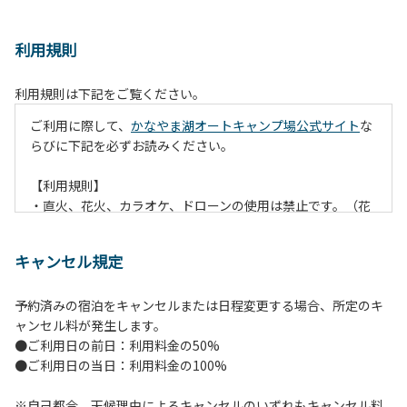
利用規則
利用規則は下記をご覧ください。
ご利用に際して、
かなやま湖オートキャンプ場公式サイト
な
らびに下記を必ずお読みください。
【利用規則】
・直火、花火、カラオケ、ドローンの使用は禁止です。（花
火は指定の場所でのみ利用できます）
・焚火は、必ず焚火台と焚火シート（耐火シート）を使用し
キャンセル規定
て芝生が焼けないようご注意ください。
・火の後始末については各事責任をもって行ってください。
予約済みの宿泊をキャンセルまたは日程変更する場合、所定のキ
炭火、薪の燃え残ったものについては、灰・残り火入れに投
ャンセル料が発生します。
棄してください。
●ご利用日の前日：利用料金の50%
・ペットをお連れのお客様は、マナーに十分気をつけてくだ
●ご利用日の当日：利用料金の100%
さい。他のお客様の迷惑になりますと、退場していただきま
すのでよろしくお願いします。
※自己都合、天候理由によるキャンセルのいずれもキャンセル料
・電源は各サイトにありますのでご利用ください。ただし、