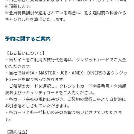
を頂戴します。
発電機等は使用できません。
※会員特典割引が適用されている場合は、割引適用前の料金から
・キャンプサイトでは、車のエンジンを停止してください。
キャンセル料を算出いたします。
・場内での制限速度は10㎞/h以下です。
・夜間、早朝はお静かにお過ごしください。周囲に迷惑とな
るような行為（大声での談笑、ポータブルスピーカー等の使
予約に関するご案内
用）はお止めください。
・場内で発生した事故やトラブルにつきましては、利用者の
自己管理責任とさせていただきます。
【お支払いについて】
・当サイトをご利用の旅行代金等は、クレジットカードでご入金
いただきます。
・当社ではVISA・MASTER・JCB・AMEX・DINERSの各クレジッ
トカードを取り扱っております。
ご希望のカードを選択し、クレジットカード会員番号・有効期
限およびセキュリティコードをご入力ください。
・各カード会社の規約に基づき、ご契約の銀行口座より自動的に
お引き落としさせていただきます。
・各カードとも一括払いのみのお取り扱いとさせていただきま
す。
【契約成立】