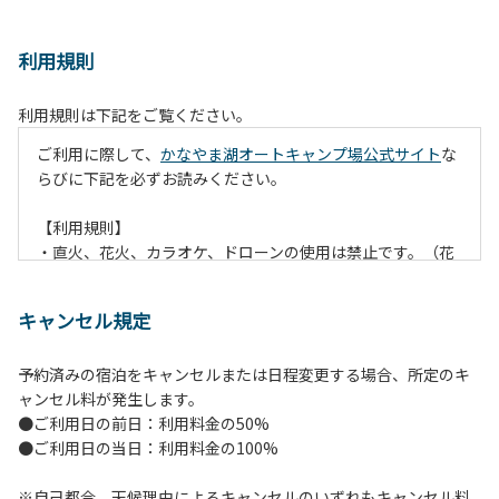
利用規則
利用規則は下記をご覧ください。
ご利用に際して、
かなやま湖オートキャンプ場公式サイト
な
らびに下記を必ずお読みください。
【利用規則】
・直火、花火、カラオケ、ドローンの使用は禁止です。（花
火は指定の場所でのみ利用できます）
・焚火は、必ず焚火台と焚火シート（耐火シート）を使用し
キャンセル規定
て芝生が焼けないようご注意ください。
・火の後始末については各事責任をもって行ってください。
予約済みの宿泊をキャンセルまたは日程変更する場合、所定のキ
炭火、薪の燃え残ったものについては、灰・残り火入れに投
ャンセル料が発生します。
棄してください。
●ご利用日の前日：利用料金の50%
・ペットをお連れのお客様は、マナーに十分気をつけてくだ
●ご利用日の当日：利用料金の100%
さい。他のお客様の迷惑になりますと、退場していただきま
すのでよろしくお願いします。
※自己都合、天候理由によるキャンセルのいずれもキャンセル料
・電源は各サイトにありますのでご利用ください。ただし、