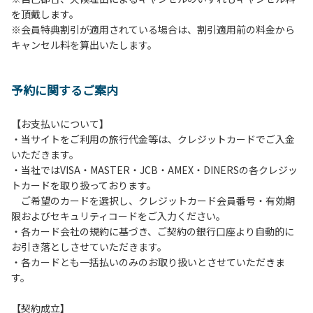
を頂戴します。
発電機等は使用できません。
※会員特典割引が適用されている場合は、割引適用前の料金から
・キャンプサイトでは、車のエンジンを停止してください。
キャンセル料を算出いたします。
・場内での制限速度は10㎞/h以下です。
・夜間、早朝はお静かにお過ごしください。周囲に迷惑とな
るような行為（大声での談笑、ポータブルスピーカー等の使
予約に関するご案内
用）はお止めください。
・場内で発生した事故やトラブルにつきましては、利用者の
自己管理責任とさせていただきます。
【お支払いについて】
・当サイトをご利用の旅行代金等は、クレジットカードでご入金
いただきます。
・当社ではVISA・MASTER・JCB・AMEX・DINERSの各クレジッ
トカードを取り扱っております。
ご希望のカードを選択し、クレジットカード会員番号・有効期
限およびセキュリティコードをご入力ください。
・各カード会社の規約に基づき、ご契約の銀行口座より自動的に
お引き落としさせていただきます。
・各カードとも一括払いのみのお取り扱いとさせていただきま
す。
【契約成立】