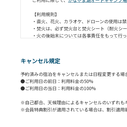
ご利用に際して、
かなやま湖オートキャンプ場
【利用規則】
・直火、花火、カラオケ、ドローンの使用は禁
・焚火は、必ず焚火台と焚火シート（耐火シ
・火の後始末については各事責任をもって行
・ペットをお連れのお客様は、マナーに十分
・電源は各サイトにありますのでご利用くだ
・キャンプサイトでは、車のエンジンを停止
キャンセル規定
・場内での制限速度は10㎞/h以下です。
・夜間、早朝はお静かにお過ごしください。
予約済みの宿泊をキャンセルまたは日程変更する場
・場内で発生した事故やトラブルにつきまし
●ご利用日の前日：利用料金の50%
●ご利用日の当日：利用料金の100%
※自己都合、天候理由によるキャンセルのいずれも
※会員特典割引が適用されている場合は、割引適用