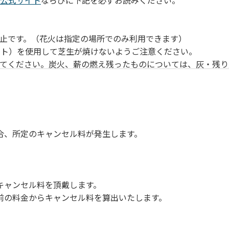
公式サイト
ならびに下記を必ずお読みください。
止です。（花火は指定の場所でのみ利用できます）
ート）を使用して芝生が焼けないようご注意ください。
ってください。炭火、薪の燃え残ったものについては、灰・残り
気をつけてください。他のお客様の迷惑になりますと、退場して
さい。ただし、発電機等は使用できません。
してください。
周囲に迷惑となるような行為（大声での談笑、ポータブルスピ
合、所定のキャンセル料が発生します。
ては、利用者の自己管理責任とさせていただきます。
キャンセル料を頂戴します。
前の料金からキャンセル料を算出いたします。