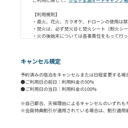
ご利用に際して、
かなやま湖オートキャンプ場
【利用規則】
・直火、花火、カラオケ、ドローンの使用は禁
・焚火は、必ず焚火台と焚火シート（耐火シ
・火の後始末については各事責任をもって行
・ペットをお連れのお客様は、マナーに十分
・電源は各サイトにありますのでご利用くだ
・キャンプサイトでは、車のエンジンを停止
キャンセル規定
・場内での制限速度は10㎞/h以下です。
・夜間、早朝はお静かにお過ごしください。
予約済みの宿泊をキャンセルまたは日程変更する場
・場内で発生した事故やトラブルにつきまし
●ご利用日の前日：利用料金の50%
●ご利用日の当日：利用料金の100%
※自己都合、天候理由によるキャンセルのいずれも
※会員特典割引が適用されている場合は、割引適用