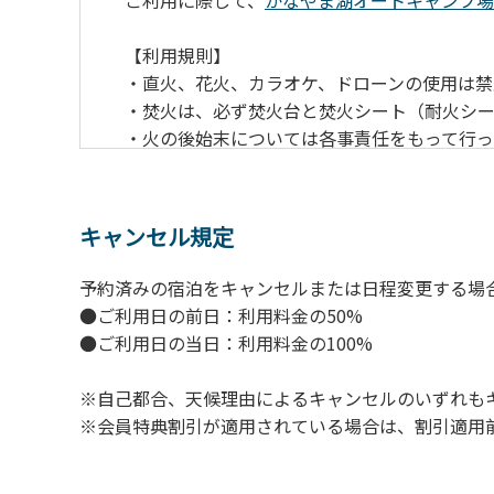
ご利用に際して、
かなやま湖オートキャンプ場
【利用規則】
・直火、花火、カラオケ、ドローンの使用は禁
・焚火は、必ず焚火台と焚火シート（耐火シ
・火の後始末については各事責任をもって行
・ペットをお連れのお客様は、マナーに十分
・電源は各サイトにありますのでご利用くだ
・キャンプサイトでは、車のエンジンを停止
キャンセル規定
・場内での制限速度は10㎞/h以下です。
・夜間、早朝はお静かにお過ごしください。
予約済みの宿泊をキャンセルまたは日程変更する場
・場内で発生した事故やトラブルにつきまし
●ご利用日の前日：利用料金の50%
●ご利用日の当日：利用料金の100%
※自己都合、天候理由によるキャンセルのいずれも
※会員特典割引が適用されている場合は、割引適用