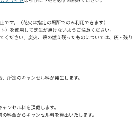
公式サイト
ならびに下記を必ずお読みください。
止です。（花火は指定の場所でのみ利用できます）
ート）を使用して芝生が焼けないようご注意ください。
ってください。炭火、薪の燃え残ったものについては、灰・残り
気をつけてください。他のお客様の迷惑になりますと、退場して
さい。ただし、発電機等は使用できません。
してください。
周囲に迷惑となるような行為（大声での談笑、ポータブルスピ
合、所定のキャンセル料が発生します。
ては、利用者の自己管理責任とさせていただきます。
キャンセル料を頂戴します。
前の料金からキャンセル料を算出いたします。