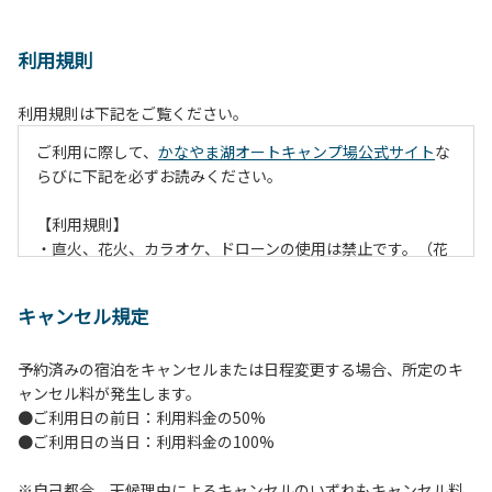
利用規則
利用規則は下記をご覧ください。
ご利用に際して、
かなやま湖オートキャンプ場公式サイト
な
らびに下記を必ずお読みください。
【利用規則】
・直火、花火、カラオケ、ドローンの使用は禁止です。（花
火は指定の場所でのみ利用できます）
・焚火は、必ず焚火台と焚火シート（耐火シート）を使用し
キャンセル規定
て芝生が焼けないようご注意ください。
・火の後始末については各事責任をもって行ってください。
予約済みの宿泊をキャンセルまたは日程変更する場合、所定のキ
炭火、薪の燃え残ったものについては、灰・残り火入れに投
ャンセル料が発生します。
棄してください。
●ご利用日の前日：利用料金の50%
・ペットをお連れのお客様は、マナーに十分気をつけてくだ
●ご利用日の当日：利用料金の100%
さい。他のお客様の迷惑になりますと、退場していただきま
すのでよろしくお願いします。
※自己都合、天候理由によるキャンセルのいずれもキャンセル料
・電源は各サイトにありますのでご利用ください。ただし、