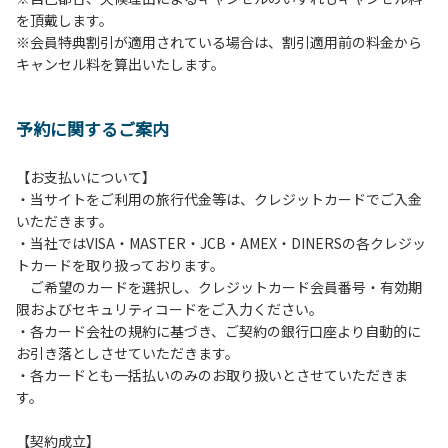
を頂戴します。
発電機等は使用できません。
※会員特典割引が適用されている場合は、割引適用前の料金から
・キャンプサイトでは、車のエンジンを停止してください。
キャンセル料を算出いたします。
・場内での制限速度は10㎞/h以下です。
・夜間、早朝はお静かにお過ごしください。周囲に迷惑とな
るような行為（大声での談笑、ポータブルスピーカー等の使
予約に関するご案内
用）はお止めください。
・場内で発生した事故やトラブルにつきましては、利用者の
自己管理責任とさせていただきます。
【お支払いについて】
・当サイトをご利用の旅行代金等は、クレジットカードでご入金
いただきます。
・当社ではVISA・MASTER・JCB・AMEX・DINERSの各クレジッ
トカードを取り扱っております。
ご希望のカードを選択し、クレジットカード会員番号・有効期
限およびセキュリティコードをご入力ください。
・各カード会社の規約に基づき、ご契約の銀行口座より自動的に
お引き落としさせていただきます。
・各カードとも一括払いのみのお取り扱いとさせていただきま
す。
【契約成立】