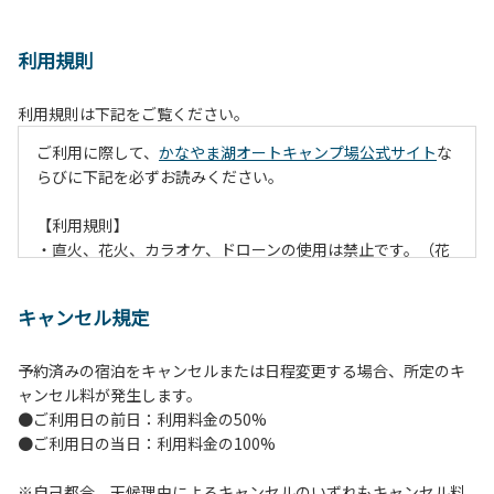
利用規則
利用規則は下記をご覧ください。
ご利用に際して、
かなやま湖オートキャンプ場公式サイト
な
らびに下記を必ずお読みください。
【利用規則】
・直火、花火、カラオケ、ドローンの使用は禁止です。（花
火は指定の場所でのみ利用できます）
・焚火は、必ず焚火台と焚火シート（耐火シート）を使用し
キャンセル規定
て芝生が焼けないようご注意ください。
・火の後始末については各事責任をもって行ってください。
予約済みの宿泊をキャンセルまたは日程変更する場合、所定のキ
炭火、薪の燃え残ったものについては、灰・残り火入れに投
ャンセル料が発生します。
棄してください。
●ご利用日の前日：利用料金の50%
・ペットをお連れのお客様は、マナーに十分気をつけてくだ
●ご利用日の当日：利用料金の100%
さい。他のお客様の迷惑になりますと、退場していただきま
すのでよろしくお願いします。
※自己都合、天候理由によるキャンセルのいずれもキャンセル料
・電源は各サイトにありますのでご利用ください。ただし、