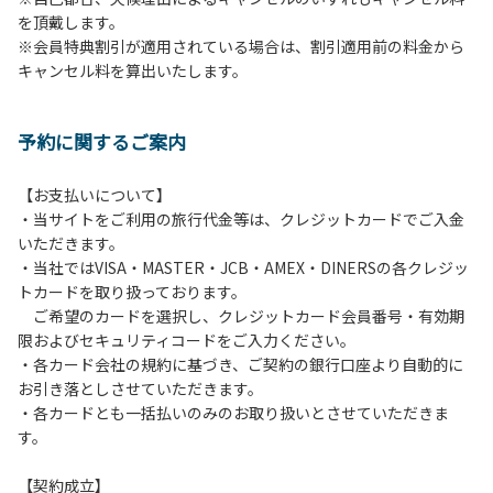
を頂戴します。
発電機等は使用できません。
※会員特典割引が適用されている場合は、割引適用前の料金から
・キャンプサイトでは、車のエンジンを停止してください。
キャンセル料を算出いたします。
・場内での制限速度は10㎞/h以下です。
・夜間、早朝はお静かにお過ごしください。周囲に迷惑とな
るような行為（大声での談笑、ポータブルスピーカー等の使
予約に関するご案内
用）はお止めください。
・場内で発生した事故やトラブルにつきましては、利用者の
自己管理責任とさせていただきます。
【お支払いについて】
・当サイトをご利用の旅行代金等は、クレジットカードでご入金
いただきます。
・当社ではVISA・MASTER・JCB・AMEX・DINERSの各クレジッ
トカードを取り扱っております。
ご希望のカードを選択し、クレジットカード会員番号・有効期
限およびセキュリティコードをご入力ください。
・各カード会社の規約に基づき、ご契約の銀行口座より自動的に
お引き落としさせていただきます。
・各カードとも一括払いのみのお取り扱いとさせていただきま
す。
【契約成立】