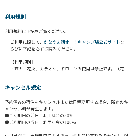
利用規則
利用規則は下記をご覧ください。
ご利用に際して、
かなやま湖オートキャンプ場公式サイト
な
らびに下記を必ずお読みください。
【利用規則】
・直火、花火、カラオケ、ドローンの使用は禁止です。（花
火は指定の場所でのみ利用できます）
・焚火は、必ず焚火台と焚火シート（耐火シート）を使用し
キャンセル規定
て芝生が焼けないようご注意ください。
・火の後始末については各事責任をもって行ってください。
予約済みの宿泊をキャンセルまたは日程変更する場合、所定のキ
炭火、薪の燃え残ったものについては、灰・残り火入れに投
ャンセル料が発生します。
棄してください。
●ご利用日の前日：利用料金の50%
・ペットをお連れのお客様は、マナーに十分気をつけてくだ
●ご利用日の当日：利用料金の100%
さい。他のお客様の迷惑になりますと、退場していただきま
すのでよろしくお願いします。
※自己都合、天候理由によるキャンセルのいずれもキャンセル料
・電源は各サイトにありますのでご利用ください。ただし、