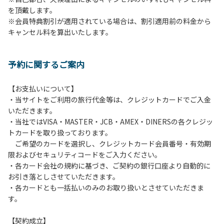
を頂戴します。
発電機等は使用できません。
※会員特典割引が適用されている場合は、割引適用前の料金から
・キャンプサイトでは、車のエンジンを停止してください。
キャンセル料を算出いたします。
・場内での制限速度は10㎞/h以下です。
・夜間、早朝はお静かにお過ごしください。周囲に迷惑とな
るような行為（大声での談笑、ポータブルスピーカー等の使
予約に関するご案内
用）はお止めください。
・場内で発生した事故やトラブルにつきましては、利用者の
自己管理責任とさせていただきます。
【お支払いについて】
・当サイトをご利用の旅行代金等は、クレジットカードでご入金
いただきます。
・当社ではVISA・MASTER・JCB・AMEX・DINERSの各クレジッ
トカードを取り扱っております。
ご希望のカードを選択し、クレジットカード会員番号・有効期
限およびセキュリティコードをご入力ください。
・各カード会社の規約に基づき、ご契約の銀行口座より自動的に
お引き落としさせていただきます。
・各カードとも一括払いのみのお取り扱いとさせていただきま
す。
【契約成立】