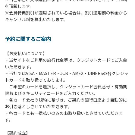
を頂戴します。
発電機等は使用できません。
※会員特典割引が適用されている場合は、割引適用前の料金から
・キャンプサイトでは、車のエンジンを停止してください。
キャンセル料を算出いたします。
・場内での制限速度は10㎞/h以下です。
・夜間、早朝はお静かにお過ごしください。周囲に迷惑とな
るような行為（大声での談笑、ポータブルスピーカー等の使
予約に関するご案内
用）はお止めください。
・場内で発生した事故やトラブルにつきましては、利用者の
自己管理責任とさせていただきます。
【お支払いについて】
・当サイトをご利用の旅行代金等は、クレジットカードでご入金
いただきます。
・当社ではVISA・MASTER・JCB・AMEX・DINERSの各クレジッ
トカードを取り扱っております。
ご希望のカードを選択し、クレジットカード会員番号・有効期
限およびセキュリティコードをご入力ください。
・各カード会社の規約に基づき、ご契約の銀行口座より自動的に
お引き落としさせていただきます。
・各カードとも一括払いのみのお取り扱いとさせていただきま
す。
【契約成立】