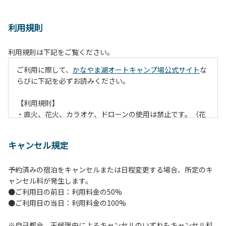
利用規則
利用規則は下記をご覧ください。
ご利用に際して、
かなやま湖オートキャンプ場公式サイト
な
らびに下記を必ずお読みください。
【利用規則】
・直火、花火、カラオケ、ドローンの使用は禁止です。（花
火は指定の場所でのみ利用できます）
・焚火は、必ず焚火台と焚火シート（耐火シート）を使用し
キャンセル規定
て芝生が焼けないようご注意ください。
・火の後始末については各事責任をもって行ってください。
予約済みの宿泊をキャンセルまたは日程変更する場合、所定のキ
炭火、薪の燃え残ったものについては、灰・残り火入れに投
ャンセル料が発生します。
棄してください。
●ご利用日の前日：利用料金の50%
・ペットをお連れのお客様は、マナーに十分気をつけてくだ
●ご利用日の当日：利用料金の100%
さい。他のお客様の迷惑になりますと、退場していただきま
すのでよろしくお願いします。
※自己都合、天候理由によるキャンセルのいずれもキャンセル料
・電源は各サイトにありますのでご利用ください。ただし、