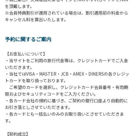
を頂戴します。
発電機等は使用できません。
※会員特典割引が適用されている場合は、割引適用前の料金から
・キャンプサイトでは、車のエンジンを停止してください。
キャンセル料を算出いたします。
・場内での制限速度は10㎞/h以下です。
・夜間、早朝はお静かにお過ごしください。周囲に迷惑とな
るような行為（大声での談笑、ポータブルスピーカー等の使
予約に関するご案内
用）はお止めください。
・場内で発生した事故やトラブルにつきましては、利用者の
自己管理責任とさせていただきます。
【お支払いについて】
・当サイトをご利用の旅行代金等は、クレジットカードでご入金
いただきます。
・当社ではVISA・MASTER・JCB・AMEX・DINERSの各クレジッ
トカードを取り扱っております。
ご希望のカードを選択し、クレジットカード会員番号・有効期
限およびセキュリティコードをご入力ください。
・各カード会社の規約に基づき、ご契約の銀行口座より自動的に
お引き落としさせていただきます。
・各カードとも一括払いのみのお取り扱いとさせていただきま
す。
【契約成立】