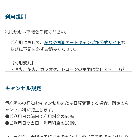
利用規則
利用規則は下記をご覧ください。
ご利用に際して、
かなやま湖オートキャンプ場公式サイト
な
らびに下記を必ずお読みください。
【利用規則】
・直火、花火、カラオケ、ドローンの使用は禁止です。（花
火は指定の場所でのみ利用できます）
・焚火は、必ず焚火台と焚火シート（耐火シート）を使用し
キャンセル規定
て芝生が焼けないようご注意ください。
・火の後始末については各事責任をもって行ってください。
予約済みの宿泊をキャンセルまたは日程変更する場合、所定のキ
炭火、薪の燃え残ったものについては、灰・残り火入れに投
ャンセル料が発生します。
棄してください。
●ご利用日の前日：利用料金の50%
・ペットをお連れのお客様は、マナーに十分気をつけてくだ
●ご利用日の当日：利用料金の100%
さい。他のお客様の迷惑になりますと、退場していただきま
すのでよろしくお願いします。
※自己都合、天候理由によるキャンセルのいずれもキャンセル料
・電源は各サイトにありますのでご利用ください。ただし、