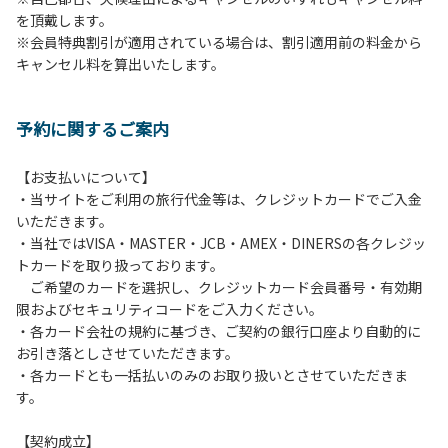
を頂戴します。
発電機等は使用できません。
※会員特典割引が適用されている場合は、割引適用前の料金から
・キャンプサイトでは、車のエンジンを停止してください。
キャンセル料を算出いたします。
・場内での制限速度は10㎞/h以下です。
・夜間、早朝はお静かにお過ごしください。周囲に迷惑とな
るような行為（大声での談笑、ポータブルスピーカー等の使
予約に関するご案内
用）はお止めください。
・場内で発生した事故やトラブルにつきましては、利用者の
自己管理責任とさせていただきます。
【お支払いについて】
・当サイトをご利用の旅行代金等は、クレジットカードでご入金
いただきます。
・当社ではVISA・MASTER・JCB・AMEX・DINERSの各クレジッ
トカードを取り扱っております。
ご希望のカードを選択し、クレジットカード会員番号・有効期
限およびセキュリティコードをご入力ください。
・各カード会社の規約に基づき、ご契約の銀行口座より自動的に
お引き落としさせていただきます。
・各カードとも一括払いのみのお取り扱いとさせていただきま
す。
【契約成立】