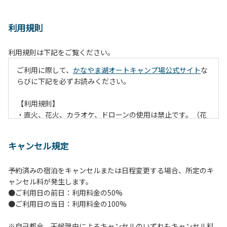
利用規則
利用規則は下記をご覧ください。
ご利用に際して、
かなやま湖オートキャンプ場公式サイト
な
らびに下記を必ずお読みください。
【利用規則】
・直火、花火、カラオケ、ドローンの使用は禁止です。（花
火は指定の場所でのみ利用できます）
・焚火は、必ず焚火台と焚火シート（耐火シート）を使用し
キャンセル規定
て芝生が焼けないようご注意ください。
・火の後始末については各事責任をもって行ってください。
予約済みの宿泊をキャンセルまたは日程変更する場合、所定のキ
炭火、薪の燃え残ったものについては、灰・残り火入れに投
ャンセル料が発生します。
棄してください。
●ご利用日の前日：利用料金の50%
・ペットをお連れのお客様は、マナーに十分気をつけてくだ
●ご利用日の当日：利用料金の100%
さい。他のお客様の迷惑になりますと、退場していただきま
すのでよろしくお願いします。
※自己都合、天候理由によるキャンセルのいずれもキャンセル料
・電源は各サイトにありますのでご利用ください。ただし、