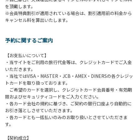
を頂戴します。
発電機等は使用できません。
※会員特典割引が適用されている場合は、割引適用前の料金から
・キャンプサイトでは、車のエンジンを停止してください。
キャンセル料を算出いたします。
・場内での制限速度は10㎞/h以下です。
・夜間、早朝はお静かにお過ごしください。周囲に迷惑とな
るような行為（大声での談笑、ポータブルスピーカー等の使
予約に関するご案内
用）はお止めください。
・場内で発生した事故やトラブルにつきましては、利用者の
自己管理責任とさせていただきます。
【お支払いについて】
・当サイトをご利用の旅行代金等は、クレジットカードでご入金
いただきます。
・当社ではVISA・MASTER・JCB・AMEX・DINERSの各クレジッ
トカードを取り扱っております。
ご希望のカードを選択し、クレジットカード会員番号・有効期
限およびセキュリティコードをご入力ください。
・各カード会社の規約に基づき、ご契約の銀行口座より自動的に
お引き落としさせていただきます。
・各カードとも一括払いのみのお取り扱いとさせていただきま
す。
【契約成立】