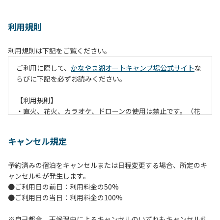
利用規則
利用規則は下記をご覧ください。
ご利用に際して、
かなやま湖オートキャンプ場公式サイト
な
らびに下記を必ずお読みください。
【利用規則】
・直火、花火、カラオケ、ドローンの使用は禁止です。（花
火は指定の場所でのみ利用できます）
・焚火は、必ず焚火台と焚火シート（耐火シート）を使用し
キャンセル規定
て芝生が焼けないようご注意ください。
・火の後始末については各事責任をもって行ってください。
予約済みの宿泊をキャンセルまたは日程変更する場合、所定のキ
炭火、薪の燃え残ったものについては、灰・残り火入れに投
ャンセル料が発生します。
棄してください。
●ご利用日の前日：利用料金の50%
・ペットをお連れのお客様は、マナーに十分気をつけてくだ
●ご利用日の当日：利用料金の100%
さい。他のお客様の迷惑になりますと、退場していただきま
すのでよろしくお願いします。
※自己都合、天候理由によるキャンセルのいずれもキャンセル料
・電源は各サイトにありますのでご利用ください。ただし、