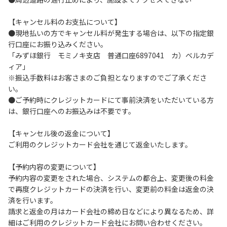
９．暴力団等反社会勢力及びその関係者ならびに公共の秩
【キャンセル料のお支払について】
序、善良の風俗に反する恐れのある場合には、ご利用をお断
●現地払いの方でキャンセル料が発生する場合は、以下の指定銀
りいたします。
行口座にお振り込みください。
１０．不可抗力以外の事由により建造物、家具、備品、その
「みずほ銀行 モミノキ支店 普通口座6897041 カ）ベルカデ
他の物品を損傷、紛失、汚染させた場合には、相当額を弁償
ィア」
していただくことがあります。
※振込手数料はお客さまのご負担となりますのでご了承くださ
１１．当ベースキャンプ内（駐車場を含む）での事故や盗難
い。
などにつきましては、一切の責任を負いかねます。
●ご予約時にクレジットカードにて事前決済をいただいている方
１２．車中で宿泊される場合は、必ずエンジンを停止してく
は、銀行口座へのお振込みは不要です。
ださい。
１３．キャンプ場外灯の消灯時間は21時です。
【キャンセル後の返金について】
１４．21時～翌朝６時の間キャンプ場内での車輌の移動はご
ご利用のクレジットカード会社を通じて返金いたします。
遠慮ください。
１５．指定の場所で喫煙してください。
【予約内容の変更について】
予約内容の変更をされた場合、システムの都合上、変更後の料金
【当ベースキャンプでの禁止事項】
で再度クレジットカードの決済を行い、変更前の料金は返金の決
１．花火（手持ちや打ち上げなど全て）。
済を行います。
２．地面への直火による焚き火、BBQ、キャンプファイヤ
請求と返金の月はカード会社の締め日などにより異なるため、詳
ー。
細はご利用のクレジットカード会社にお問い合わせください。
３．ボールなどを使った野球、キャッチボール・サッカーな