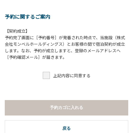
どの行為。
＊ボール遊びやバドミントン等はクライミングピナクル
予約に関するご案内
周辺の広場で行ってください。
テントサイト内ではまわりのサイトのご利用者の迷惑
となりますので、絶対に行わないでください。
【契約成立】
４．大きな音で音楽や楽器などを鳴らす行為 但し貸切イベン
予約完了画面に［予約番号］が発番された時点で、当施設（株式
トは除く。
会社モンベルホールディングス）とお客様の間で宿泊契約が成立
５．発電機の使用 但し貸切イベントは除く。
します。なお、予約が成立しますと、登録のメールアドレスへ
６．申込みされたサイト以外のサイトの利用や共用部（シャ
［予約確認メール］が届きます。
ワー棟、水道など）の占有行為。
７．ドギーキャンプサイト以外でのペット同伴の宿泊および
上記内容に同意する
デイキャンプ 但し盲導犬、介助犬は除く。
８．ドギーキャンプサイト以外でのノーリード。
９．許可無く広告物の配布や掲示または物品の販売等を行な
うこと 。
１０．その他 周りに迷惑となるような行為（夜間の大声での
予約カゴに入れる
談笑等）や他人に嫌悪感を与えるような行為。
【ウォールテンテッド利用に際しての注意事項ならびに禁止
事項】
戻る