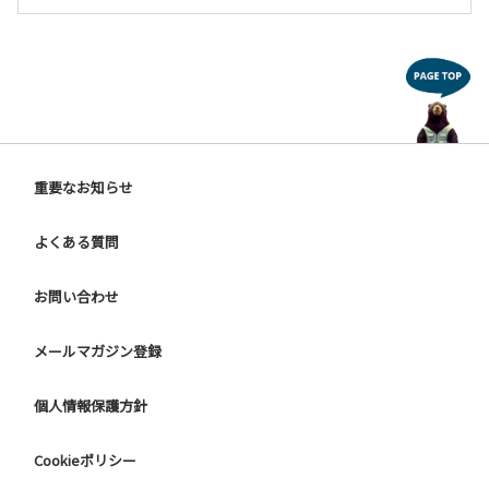
１．全室禁煙です。指定の場所で喫煙してください。
２．動物（ペット類）の同伴はご遠慮願います。
３．装飾品の持ち出しはしないでください。
４．ご訪問客とウォールテンテッド内での面会はご遠慮願い
ます。
５．薪ストーブを使用される際は、ご利用手引きをご確認い
ただき、適切にご利用ください。
６．ウォールテンテッド内は備え付けのスリッパに履き替え
重要なお知らせ
ご利用ください。
よくある質問
【ドギーキャンプサイトご利用に際してのご案内ならびに注
意事項】
ご利用にあたり、愛犬の予防接種証明書を確認しています。
お問い合わせ
チェックインの際に、管理棟までお持ちください。
メールマガジン登録
◆ ご用意いただく証明書 ◆（コピー、写真、アプリ画面は
ご利用いただけません）
個人情報保護方針
① 狂犬病予防注射接種証明書
1年以内の「接種証明書原本」または、本年度の「注射済
Cookieポリシー
票」
② 混合ワクチン接種証明書