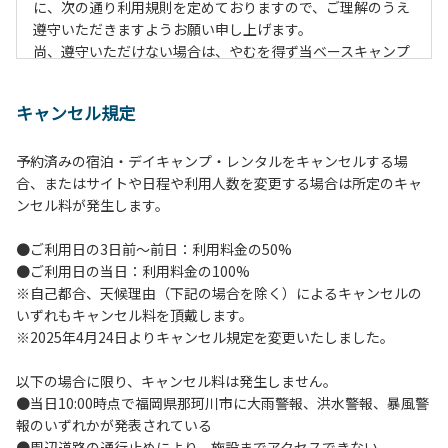
に、次の通り利用規則を定めておりますので、ご理解のうえ
遵守いただきますようお願い申し上げます。
尚、遵守いただけない場合は、やむを得ず当ベースキャンプ
のご利用をお断りすることがございます。
キャンセル規定
【当ベースキャンプ利用に際してのご案内ならびに注意事
項】
予約済みの宿泊・デイキャンプ・レンタルをキャンセルする場
１．貴重品の管理は各自で行ってください。
合、またはサイトや日程や利用人数を変更する場合は所定のキャ
２．利用におけるルールを遵守いただき、ご自身で事故の防
ンセル料が発生します。
止に努めてください。
３．安全管理上、お子さまの単独での行動はご遠慮くださ
●ご利用日の3日前～前日：利用料金の50%
い。
●ご利用日の当日：利用料金の100%
４．当ベースキャンプ内を車で移動する場合は徐行運転（5
※自己都合、天候理由（下記の場合を除く）によるキャンセルの
ｋｍ/ｈ以下）を行なってください。
いずれもキャンセル料を頂戴します。
５．駐車車輌のダッシュボードに受付時お渡しする駐車プレ
※2025年4月24日よりキャンセル規定を変更いたしました。
ートを掲示してください。
６．ゴミは指定のゴミ袋に分別した上で、指定の場所へ捨て
以下の場合に限り、キャンセル料は発生しません。
てください。
●当日10:00時点で福岡県那珂川市に大雨警報、洪水警報、暴風警
７．BBQ及び焚火台の灰につきましては鎮火を確認した上で
報のいずれかが発表されている
指定の回収場所へ廃棄してください。
●周辺道路の通行止めにより、施設までアクセスできない
８．ペットの糞は燃えるごみとして処理してください。