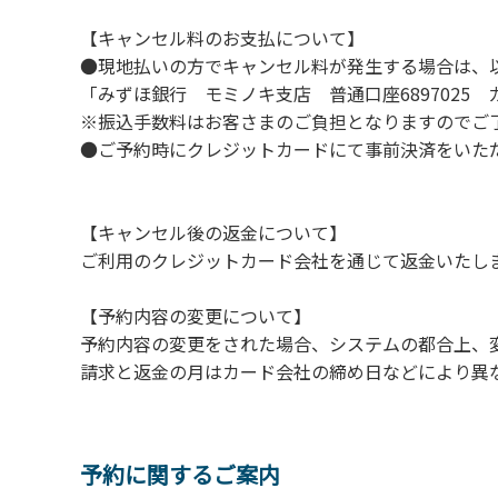
５．⼤きな⾳で⾳楽や楽器などを鳴らす⾏為
【キャンセル料のお支払について】
６．発電機の使⽤
●現地払いの方でキャンセル料が発生する場合は、
７．申込みされたサイト以外のサイトの利⽤
「みずほ銀行 モミノキ支店 普通口座6897025
８．許可無く広告物の配布や掲⽰または物品
※振込手数料はお客さまのご負担となりますのでご
９．その他周りに迷惑となるような⾏為（夜
●ご予約時にクレジットカードにて事前決済をいた
１０．ペット同伴での利⽤
【キャンセル後の返金について】
ご利用のクレジットカード会社を通じて返金いたし
【予約内容の変更について】
予約内容の変更をされた場合、システムの都合上、
請求と返金の月はカード会社の締め日などにより異
予約に関するご案内