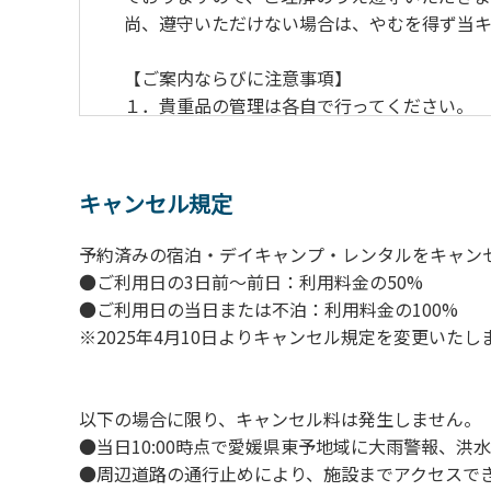
尚、遵守いただけない場合は、やむを得ず当
【ご案内ならびに注意事項】
１．貴重品の管理は各⾃で⾏ってください。
２．利⽤上のルールを遵守いただき、ご⾃⾝
３．安全管理上、お⼦さまの単独での⾏動は
４．ゴミ（炭含む）は全てお持ち帰りくださ
キャンセル規定
５．暴⼒団等反社会勢⼒及びその関係者なら
６．不可抗⼒以外の事由により建造物、家具
予約済みの宿泊・デイキャンプ・レンタルをキャン
７．当キャンプ場内（駐⾞場を含む）での事
●ご利用日の3日前～前日：利用料金の50%
８．⾞中で宿泊される場合は、必ずエンジン
●ご利用日の当日または不泊：利用料金の100%
９．レンタル品はビジターセンターに返却し
※2025年4月10日よりキャンセル規定を変更いたし
【禁⽌事項】
１．花⽕（⼿持ちや打ち上げなど全て）
以下の場合に限り、キャンセル料は発生しません。
２．地⾯への直⽕による焚き⽕、BBQ、キャ
●当日10:00時点で愛媛県東予地域に大雨警報、
３．硬いボールでの野球、キャッチボール・
●周辺道路の通行止めにより、施設までアクセスで
４．芝⽣をいためる恐れのある⾏為