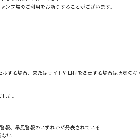
キャンプ場のご利⽤をお断りすることがございます。
で事故の防⽌に努めてください。
ご遠慮ください。
い。
びに公共の秩序、善良の⾵俗に反する恐れのある場合には、ご利
、備品、その他の物品を損傷、紛失、汚染させた場合には、相当
セルする場合、またはサイトや日程を変更する場合は所定のキ
故や盗難などにつきましては、⼀切の責任を負いかねます。
を停⽌してください。
てください。
ました。
ンプファイヤー
洪水警報、暴風警報のいずれかが発表されている
サッカー
きない