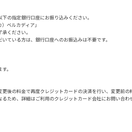
及びカラオケ
以下の指定銀行口座にお振り込みください。
や共⽤部の占有⾏為
 カ）ベルカディア」
の販売等を⾏なうこと
了承ください。
間の⼤声での談笑等）や他⼈に嫌悪感を与えるような⾏為
だいている方は、銀行口座へのお振込みは不要です。
ます。
変更後の料金で再度クレジットカードの決済を行い、変更前の
なるため、詳細はご利用のクレジットカード会社にお問い合わ