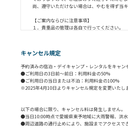
尚、遵守いただけない場合は、やむを得ず当
【ご案内ならびに注意事項】
１．貴重品の管理は各⾃で⾏ってください。
２．利⽤上のルールを遵守いただき、ご⾃⾝
３．安全管理上、お⼦さまの単独での⾏動は
４．ゴミ（炭含む）は全てお持ち帰りくださ
キャンセル規定
５．暴⼒団等反社会勢⼒及びその関係者なら
６．不可抗⼒以外の事由により建造物、家具
予約済みの宿泊・デイキャンプ・レンタルをキャン
７．当キャンプ場内（駐⾞場を含む）での事
●ご利用日の3日前～前日：利用料金の50%
８．⾞中で宿泊される場合は、必ずエンジン
●ご利用日の当日または不泊：利用料金の100%
９．レンタル品はビジターセンターに返却し
※2025年4月10日よりキャンセル規定を変更いたし
【禁⽌事項】
１．花⽕（⼿持ちや打ち上げなど全て）
以下の場合に限り、キャンセル料は発生しません。
２．地⾯への直⽕による焚き⽕、BBQ、キャ
●当日10:00時点で愛媛県東予地域に大雨警報、
３．硬いボールでの野球、キャッチボール・
●周辺道路の通行止めにより、施設までアクセスで
４．芝⽣をいためる恐れのある⾏為