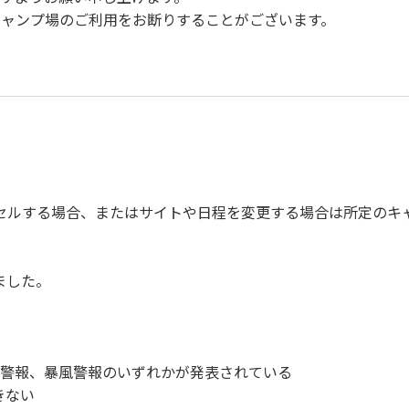
キャンプ場のご利⽤をお断りすることがございます。
で事故の防⽌に努めてください。
ご遠慮ください。
い。
びに公共の秩序、善良の⾵俗に反する恐れのある場合には、ご利
、備品、その他の物品を損傷、紛失、汚染させた場合には、相当
セルする場合、またはサイトや日程を変更する場合は所定のキ
故や盗難などにつきましては、⼀切の責任を負いかねます。
を停⽌してください。
てください。
ました。
ンプファイヤー
洪水警報、暴風警報のいずれかが発表されている
サッカー
きない