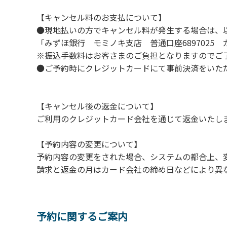
５．⼤きな⾳で⾳楽や楽器などを鳴らす⾏為
【キャンセル料のお支払について】
６．発電機の使⽤
●現地払いの方でキャンセル料が発生する場合は、
７．申込みされたサイト以外のサイトの利⽤
「みずほ銀行 モミノキ支店 普通口座6897025
８．許可無く広告物の配布や掲⽰または物品
※振込手数料はお客さまのご負担となりますのでご
９．その他周りに迷惑となるような⾏為（夜
●ご予約時にクレジットカードにて事前決済をいた
１０．ペット同伴での利⽤
【キャンセル後の返金について】
ご利用のクレジットカード会社を通じて返金いたし
【予約内容の変更について】
予約内容の変更をされた場合、システムの都合上、
請求と返金の月はカード会社の締め日などにより異
予約に関するご案内