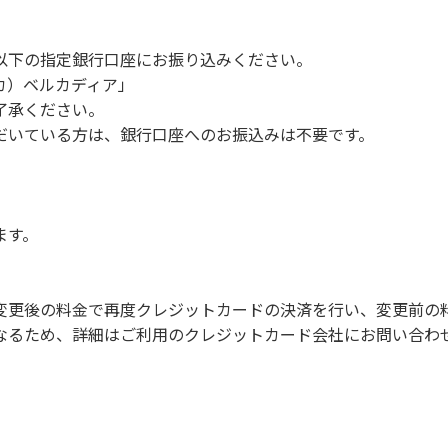
及びカラオケ
以下の指定銀行口座にお振り込みください。
や共⽤部の占有⾏為
 カ）ベルカディア」
の販売等を⾏なうこと
了承ください。
間の⼤声での談笑等）や他⼈に嫌悪感を与えるような⾏為
だいている方は、銀行口座へのお振込みは不要です。
ます。
変更後の料金で再度クレジットカードの決済を行い、変更前の
なるため、詳細はご利用のクレジットカード会社にお問い合わ