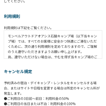
してください。
利用規則
利用規則は下記をご覧ください。
モンベルアウトドアオアシス⽯鎚キャンプ場（以下当キャン
プ場）では、すべてのお客様に安全かつ快適にご滞在いただ
くために、次の通り利⽤規則を定めておりますので、ご理解
のうえ遵守いただきますようお願い申し上げます。
尚、遵守いただけない場合は、やむを得ず当キャンプ場のご
利⽤をお断りすることがございます。
キャンセル規定
【ご案内ならびに注意事項】
１．貴重品の管理は各⾃で⾏ってください。
予約済みの宿泊・デイキャンプ・レンタルをキャンセルする場
２．利⽤上のルールを遵守いただき、ご⾃⾝で事故の防⽌に
合、またはサイトや日程を変更する場合は所定のキャンセル料が
努めてください。
発生します。
３．安全管理上、お⼦さまの単独での⾏動はご遠慮くださ
●ご利用日の3日前～前日：利用料金の50%
い。
●ご利用日の当日または不泊：利用料金の100%
４．ゴミ（炭含む）は全てお持ち帰りください。