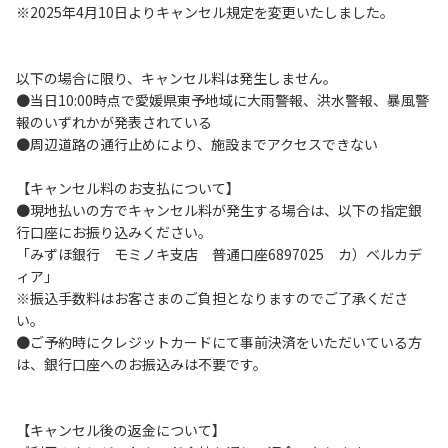
※2025年4月10日よりキャンセル規定を変更いたしました。
５．暴⼒団等反社会勢⼒及びその関係者ならびに公共の秩
序、善良の⾵俗に反する恐れのある場合には、ご利⽤をお断
りいたします。
以下の場合に限り、キャンセル料は発生しません。
６．不可抗⼒以外の事由により建造物、家具、備品、その他
●当日10:00時点で愛媛県東予地域に大雨警報、洪水警報、暴風警
の物品を損傷、紛失、汚染させた場合には、相当額を弁償し
報のいずれかが発表されている
ていただくことがあります。
●周辺道路の通行止めにより、施設までアクセスできない
７．当キャンプ場内（駐⾞場を含む）での事故や盗難などに
つきましては、⼀切の責任を負いかねます。
【キャンセル料のお支払について】
８．⾞中で宿泊される場合は、必ずエンジンを停⽌してくだ
●現地払いの方でキャンセル料が発生する場合は、以下の指定銀
さい。
行口座にお振り込みください。
９．レンタル品はビジターセンターに返却してください。
「みずほ銀行 モミノキ支店 普通口座6897025 カ）ベルカデ
ィア」
【禁⽌事項】
※振込手数料はお客さまのご負担となりますのでご了承くださ
１．花⽕（⼿持ちや打ち上げなど全て）
い。
２．地⾯への直⽕による焚き⽕、BBQ、キャンプファイヤー
●ご予約時にクレジットカードにて事前決済をいただいている方
３．硬いボールでの野球、キャッチボール・サッカー
は、銀行口座へのお振込みは不要です。
４．芝⽣をいためる恐れのある⾏為
５．⼤きな⾳で⾳楽や楽器などを鳴らす⾏為及びカラオケ
６．発電機の使⽤
【キャンセル後の返金について】
７．申込みされたサイト以外のサイトの利⽤や共⽤部の占有