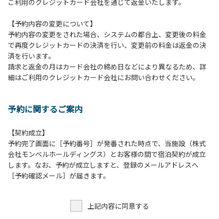
ご利用のクレジットカード会社を通じて返金いたします。
⾏為
８．許可無く広告物の配布や掲⽰または物品の販売等を⾏な
【予約内容の変更について】
うこと
予約内容の変更をされた場合、システムの都合上、変更後の料金
９．その他周りに迷惑となるような⾏為（夜間の⼤声での談
で再度クレジットカードの決済を行い、変更前の料金は返金の決
笑等）や他⼈に嫌悪感を与えるような⾏為
済を行います。
１０．ペット同伴での利⽤
請求と返金の月はカード会社の締め日などにより異なるため、詳
細はご利用のクレジットカード会社にお問い合わせください。
予約に関するご案内
【契約成立】
予約完了画面に［予約番号］が発番された時点で、当施設（株式
会社モンベルホールディングス）とお客様の間で宿泊契約が成立
します。なお、予約が成立しますと、登録のメールアドレスへ
［予約確認メール］が届きます。
上記内容に同意する