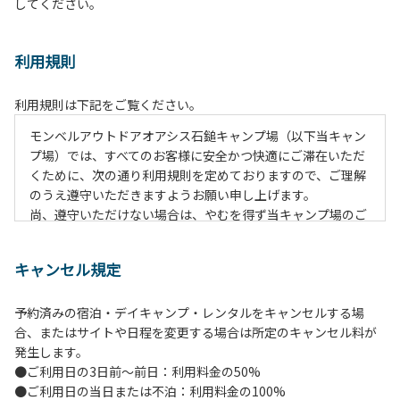
してください。
利用規則
利用規則は下記をご覧ください。
モンベルアウトドアオアシス⽯鎚キャンプ場（以下当キャン
プ場）では、すべてのお客様に安全かつ快適にご滞在いただ
くために、次の通り利⽤規則を定めておりますので、ご理解
のうえ遵守いただきますようお願い申し上げます。
尚、遵守いただけない場合は、やむを得ず当キャンプ場のご
利⽤をお断りすることがございます。
キャンセル規定
【ご案内ならびに注意事項】
１．貴重品の管理は各⾃で⾏ってください。
予約済みの宿泊・デイキャンプ・レンタルをキャンセルする場
２．利⽤上のルールを遵守いただき、ご⾃⾝で事故の防⽌に
合、またはサイトや日程を変更する場合は所定のキャンセル料が
努めてください。
発生します。
３．安全管理上、お⼦さまの単独での⾏動はご遠慮くださ
●ご利用日の3日前～前日：利用料金の50%
い。
●ご利用日の当日または不泊：利用料金の100%
４．ゴミ（炭含む）は全てお持ち帰りください。