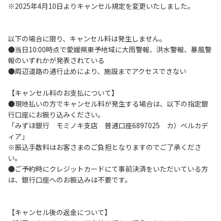
※2025年4月10日よりキャンセル規定を変更いたしました。
５．暴⼒団等反社会勢⼒及びその関係者ならびに公共の秩
序、善良の⾵俗に反する恐れのある場合には、ご利⽤をお断
りいたします。
以下の場合に限り、キャンセル料は発生しません。
６．不可抗⼒以外の事由により建造物、家具、備品、その他
●当日10:00時点で愛媛県東予地域に大雨警報、洪水警報、暴風警
の物品を損傷、紛失、汚染させた場合には、相当額を弁償し
報のいずれかが発表されている
ていただくことがあります。
●周辺道路の通行止めにより、施設までアクセスできない
７．当キャンプ場内（駐⾞場を含む）での事故や盗難などに
つきましては、⼀切の責任を負いかねます。
【キャンセル料のお支払について】
８．⾞中で宿泊される場合は、必ずエンジンを停⽌してくだ
●現地払いの方でキャンセル料が発生する場合は、以下の指定銀
さい。
行口座にお振り込みください。
９．レンタル品はビジターセンターに返却してください。
「みずほ銀行 モミノキ支店 普通口座6897025 カ）ベルカデ
ィア」
【禁⽌事項】
※振込手数料はお客さまのご負担となりますのでご了承くださ
１．花⽕（⼿持ちや打ち上げなど全て）
い。
２．地⾯への直⽕による焚き⽕、BBQ、キャンプファイヤー
●ご予約時にクレジットカードにて事前決済をいただいている方
３．硬いボールでの野球、キャッチボール・サッカー
は、銀行口座へのお振込みは不要です。
４．芝⽣をいためる恐れのある⾏為
５．⼤きな⾳で⾳楽や楽器などを鳴らす⾏為及びカラオケ
６．発電機の使⽤
【キャンセル後の返金について】
７．申込みされたサイト以外のサイトの利⽤や共⽤部の占有