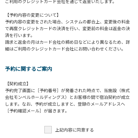
ご利用のクレジットカード会社を通じて返金いたします。
⾏為
８．許可無く広告物の配布や掲⽰または物品の販売等を⾏な
【予約内容の変更について】
うこと
予約内容の変更をされた場合、システムの都合上、変更後の料金
９．その他周りに迷惑となるような⾏為（夜間の⼤声での談
で再度クレジットカードの決済を行い、変更前の料金は返金の決
笑等）や他⼈に嫌悪感を与えるような⾏為
済を行います。
１０．ペット同伴での利⽤
請求と返金の月はカード会社の締め日などにより異なるため、詳
細はご利用のクレジットカード会社にお問い合わせください。
予約に関するご案内
【契約成立】
予約完了画面に［予約番号］が発番された時点で、当施設（株式
会社モンベルホールディングス）とお客様の間で宿泊契約が成立
します。なお、予約が成立しますと、登録のメールアドレスへ
［予約確認メール］が届きます。
上記内容に同意する