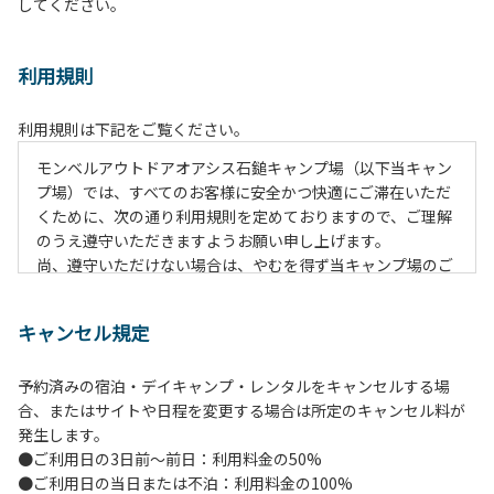
してください。
利用規則
利用規則は下記をご覧ください。
モンベルアウトドアオアシス⽯鎚キャンプ場（以下当キャン
プ場）では、すべてのお客様に安全かつ快適にご滞在いただ
くために、次の通り利⽤規則を定めておりますので、ご理解
のうえ遵守いただきますようお願い申し上げます。
尚、遵守いただけない場合は、やむを得ず当キャンプ場のご
利⽤をお断りすることがございます。
キャンセル規定
【ご案内ならびに注意事項】
１．貴重品の管理は各⾃で⾏ってください。
予約済みの宿泊・デイキャンプ・レンタルをキャンセルする場
２．利⽤上のルールを遵守いただき、ご⾃⾝で事故の防⽌に
合、またはサイトや日程を変更する場合は所定のキャンセル料が
努めてください。
発生します。
３．安全管理上、お⼦さまの単独での⾏動はご遠慮くださ
●ご利用日の3日前～前日：利用料金の50%
い。
●ご利用日の当日または不泊：利用料金の100%
４．ゴミ（炭含む）は全てお持ち帰りください。