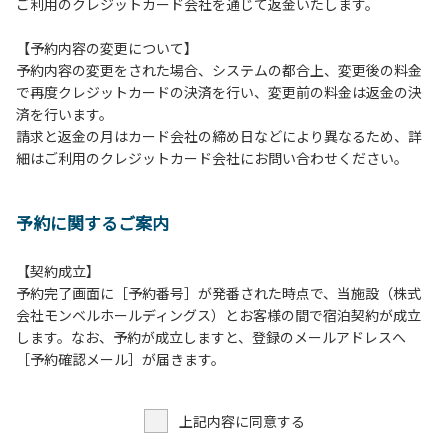
ご利用のクレジットカード会社を通じて返金いたします。
⾏為
８．許可無く広告物の配布や掲⽰または物品の販売等を⾏な
【予約内容の変更について】
うこと
予約内容の変更をされた場合、システムの都合上、変更後の料金
９．その他周りに迷惑となるような⾏為（夜間の⼤声での談
で再度クレジットカードの決済を行い、変更前の料金は返金の決
笑等）や他⼈に嫌悪感を与えるような⾏為
済を行います。
１０．ペット同伴での利⽤
請求と返金の月はカード会社の締め日などにより異なるため、詳
細はご利用のクレジットカード会社にお問い合わせください。
予約に関するご案内
【契約成立】
予約完了画面に［予約番号］が発番された時点で、当施設（株式
会社モンベルホールディングス）とお客様の間で宿泊契約が成立
します。なお、予約が成立しますと、登録のメールアドレスへ
［予約確認メール］が届きます。
上記内容に同意する