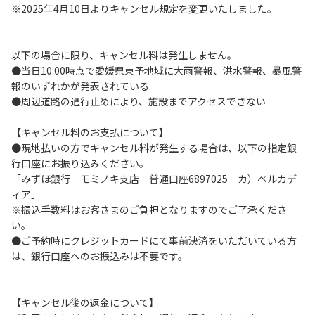
※2025年4月10日よりキャンセル規定を変更いたしました。
５．暴⼒団等反社会勢⼒及びその関係者ならびに公共の秩
序、善良の⾵俗に反する恐れのある場合には、ご利⽤をお断
りいたします。
以下の場合に限り、キャンセル料は発生しません。
６．不可抗⼒以外の事由により建造物、家具、備品、その他
●当日10:00時点で愛媛県東予地域に大雨警報、洪水警報、暴風警
の物品を損傷、紛失、汚染させた場合には、相当額を弁償し
報のいずれかが発表されている
ていただくことがあります。
●周辺道路の通行止めにより、施設までアクセスできない
７．当キャンプ場内（駐⾞場を含む）での事故や盗難などに
つきましては、⼀切の責任を負いかねます。
【キャンセル料のお支払について】
８．⾞中で宿泊される場合は、必ずエンジンを停⽌してくだ
●現地払いの方でキャンセル料が発生する場合は、以下の指定銀
さい。
行口座にお振り込みください。
９．レンタル品はビジターセンターに返却してください。
「みずほ銀行 モミノキ支店 普通口座6897025 カ）ベルカデ
ィア」
【禁⽌事項】
※振込手数料はお客さまのご負担となりますのでご了承くださ
１．花⽕（⼿持ちや打ち上げなど全て）
い。
２．地⾯への直⽕による焚き⽕、BBQ、キャンプファイヤー
●ご予約時にクレジットカードにて事前決済をいただいている方
３．硬いボールでの野球、キャッチボール・サッカー
は、銀行口座へのお振込みは不要です。
４．芝⽣をいためる恐れのある⾏為
５．⼤きな⾳で⾳楽や楽器などを鳴らす⾏為及びカラオケ
６．発電機の使⽤
【キャンセル後の返金について】
７．申込みされたサイト以外のサイトの利⽤や共⽤部の占有