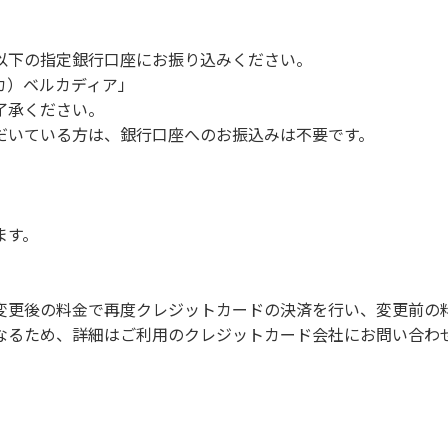
及びカラオケ
以下の指定銀行口座にお振り込みください。
や共⽤部の占有⾏為
 カ）ベルカディア」
の販売等を⾏なうこと
了承ください。
間の⼤声での談笑等）や他⼈に嫌悪感を与えるような⾏為
だいている方は、銀行口座へのお振込みは不要です。
ます。
変更後の料金で再度クレジットカードの決済を行い、変更前の
なるため、詳細はご利用のクレジットカード会社にお問い合わ