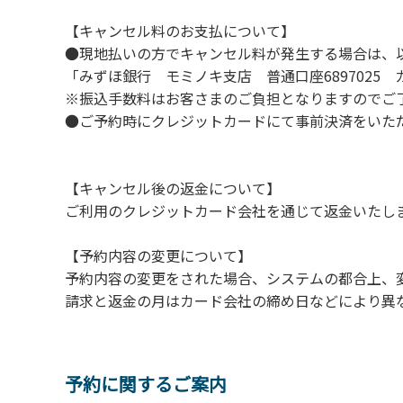
５．⼤きな⾳で⾳楽や楽器などを鳴らす⾏為
【キャンセル料のお支払について】
６．発電機の使⽤
●現地払いの方でキャンセル料が発生する場合は、
７．申込みされたサイト以外のサイトの利⽤
「みずほ銀行 モミノキ支店 普通口座6897025
８．許可無く広告物の配布や掲⽰または物品
※振込手数料はお客さまのご負担となりますのでご
９．その他周りに迷惑となるような⾏為（夜
●ご予約時にクレジットカードにて事前決済をいた
１０．ペット同伴での利⽤
【キャンセル後の返金について】
ご利用のクレジットカード会社を通じて返金いたし
【予約内容の変更について】
予約内容の変更をされた場合、システムの都合上、
請求と返金の月はカード会社の締め日などにより異
予約に関するご案内