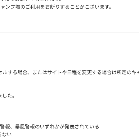
キャンプ場のご利⽤をお断りすることがございます。
で事故の防⽌に努めてください。
ご遠慮ください。
い。
びに公共の秩序、善良の⾵俗に反する恐れのある場合には、ご利
、備品、その他の物品を損傷、紛失、汚染させた場合には、相当
セルする場合、またはサイトや日程を変更する場合は所定のキ
故や盗難などにつきましては、⼀切の責任を負いかねます。
を停⽌してください。
てください。
ました。
ンプファイヤー
洪水警報、暴風警報のいずれかが発表されている
サッカー
きない