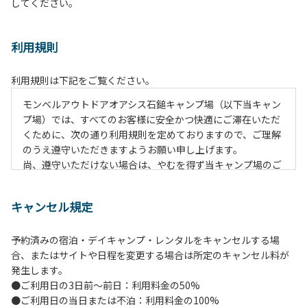
してください。
利用規則
利用規則は下記をご覧ください。
モンベルアウトドアオアシス⽯鎚キャンプ場（以下当キャン
プ場）では、すべてのお客様に安全かつ快適にご滞在いただ
くために、次の通り利⽤規則を定めておりますので、ご理解
のうえ遵守いただきますようお願い申し上げます。
尚、遵守いただけない場合は、やむを得ず当キャンプ場のご
利⽤をお断りすることがございます。
キャンセル規定
【ご案内ならびに注意事項】
１．貴重品の管理は各⾃で⾏ってください。
予約済みの宿泊・デイキャンプ・レンタルをキャンセルする場
２．利⽤上のルールを遵守いただき、ご⾃⾝で事故の防⽌に
合、またはサイトや日程を変更する場合は所定のキャンセル料が
努めてください。
発生します。
３．安全管理上、お⼦さまの単独での⾏動はご遠慮くださ
●ご利用日の3日前～前日：利用料金の50%
い。
●ご利用日の当日または不泊：利用料金の100%
４．ゴミ（炭含む）は全てお持ち帰りください。