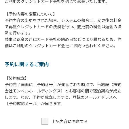
ご利用のクレジットカード会社を通じて返金いたします。
⾏為
８．許可無く広告物の配布や掲⽰または物品の販売等を⾏な
【予約内容の変更について】
うこと
予約内容の変更をされた場合、システムの都合上、変更後の料金
９．その他周りに迷惑となるような⾏為（夜間の⼤声での談
で再度クレジットカードの決済を行い、変更前の料金は返金の決
笑等）や他⼈に嫌悪感を与えるような⾏為
済を行います。
１０．ペット同伴での利⽤
請求と返金の月はカード会社の締め日などにより異なるため、詳
細はご利用のクレジットカード会社にお問い合わせください。
予約に関するご案内
【契約成立】
予約完了画面に［予約番号］が発番された時点で、当施設（株式
会社モンベルホールディングス）とお客様の間で宿泊契約が成立
します。なお、予約が成立しますと、登録のメールアドレスへ
［予約確認メール］が届きます。
上記内容に同意する