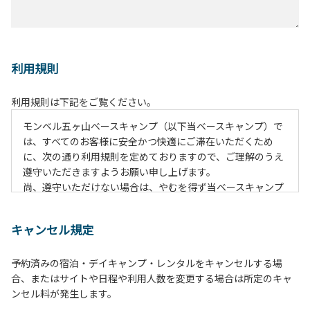
利用規則
利用規則は下記をご覧ください。
モンベル五ヶ山ベースキャンプ（以下当ベースキャンプ）で
は、すべてのお客様に安全かつ快適にご滞在いただくため
に、次の通り利用規則を定めておりますので、ご理解のうえ
遵守いただきますようお願い申し上げます。
尚、遵守いただけない場合は、やむを得ず当ベースキャンプ
のご利用をお断りすることがございます。
キャンセル規定
【当ベースキャンプ利用に際してのご案内ならびに注意事
項】
予約済みの宿泊・デイキャンプ・レンタルをキャンセルする場
１．貴重品の管理は各自で行ってください。
合、またはサイトや日程や利用人数を変更する場合は所定のキャ
２．利用におけるルールを遵守いただき、ご自身で事故の防
ンセル料が発生します。
止に努めてください。
３．安全管理上、お子さまの単独での行動はご遠慮くださ