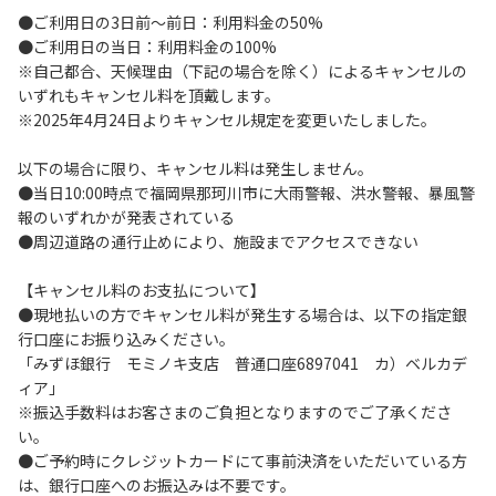
●ご利用日の3日前～前日：利用料金の50%
い。
●ご利用日の当日：利用料金の100%
４．当ベースキャンプ内を車で移動する場合は徐行運転（5
※自己都合、天候理由（下記の場合を除く）によるキャンセルの
ｋｍ/ｈ以下）を行なってください。
いずれもキャンセル料を頂戴します。
５．駐車車輌のダッシュボードに受付時お渡しする駐車プレ
※2025年4月24日よりキャンセル規定を変更いたしました。
ートを掲示してください。
６．ゴミは指定のゴミ袋に分別した上で、指定の場所へ捨て
以下の場合に限り、キャンセル料は発生しません。
てください。
●当日10:00時点で福岡県那珂川市に大雨警報、洪水警報、暴風警
７．BBQ及び焚火台の灰につきましては鎮火を確認した上で
報のいずれかが発表されている
指定の回収場所へ廃棄してください。
●周辺道路の通行止めにより、施設までアクセスできない
８．ペットの糞は燃えるごみとして処理してください。
９．暴力団等反社会勢力及びその関係者ならびに公共の秩
【キャンセル料のお支払について】
序、善良の風俗に反する恐れのある場合には、ご利用をお断
●現地払いの方でキャンセル料が発生する場合は、以下の指定銀
りいたします。
行口座にお振り込みください。
１０．不可抗力以外の事由により建造物、家具、備品、その
「みずほ銀行 モミノキ支店 普通口座6897041 カ）ベルカデ
他の物品を損傷、紛失、汚染させた場合には、相当額を弁償
ィア」
していただくことがあります。
※振込手数料はお客さまのご負担となりますのでご了承くださ
１１．当ベースキャンプ内（駐車場を含む）での事故や盗難
い。
などにつきましては、一切の責任を負いかねます。
●ご予約時にクレジットカードにて事前決済をいただいている方
１２．車中で宿泊される場合は、必ずエンジンを停止してく
は、銀行口座へのお振込みは不要です。
ださい。