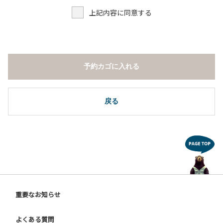
７．ドギーキャンプサイト以外でのペット同伴の宿泊および
上記内容に同意する
デイキャンプ 但し盲導犬、介助犬は除く。
８．ドギーキャンプサイト以外でのノーリード。
９．許可無く広告物の配布や掲示または物品の販売等を行な
うこと 。
１０．その他 周りに迷惑となるような行為（夜間の大声での
予約カゴに入れる
談笑等）や他人に嫌悪感を与えるような行為。
【ウォールテンテッド利用に際しての注意事項ならびに禁止
事項】
戻る
１．全室禁煙です。指定の場所で喫煙してください。
２．動物（ペット類）の同伴はご遠慮願います。
３．装飾品の持ち出しはしないでください。
４．ご訪問客とウォールテンテッド内での面会はご遠慮願い
ます。
５．薪ストーブを使用される際は、ご利用手引きをご確認い
ただき、適切にご利用ください。
６．ウォールテンテッド内は備え付けのスリッパに履き替え
重要なお知らせ
ご利用ください。
よくある質問
【ドギーキャンプサイトご利用に際してのご案内ならびに注