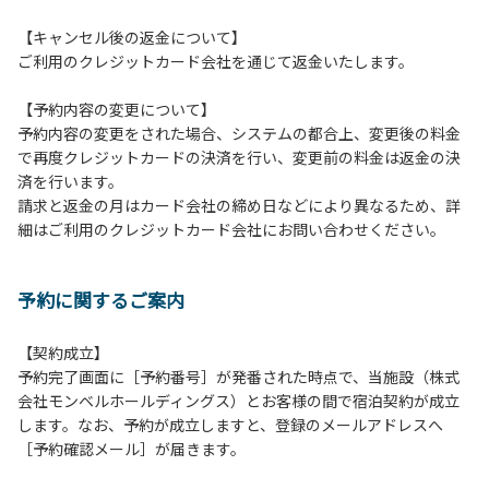
１３．キャンプ場外灯の消灯時間は21時です。
【キャンセル後の返金について】
１４．21時～翌朝６時の間キャンプ場内での車輌の移動はご
ご利用のクレジットカード会社を通じて返金いたします。
遠慮ください。
１５．指定の場所で喫煙してください。
【予約内容の変更について】
予約内容の変更をされた場合、システムの都合上、変更後の料金
【当ベースキャンプでの禁止事項】
で再度クレジットカードの決済を行い、変更前の料金は返金の決
１．花火（手持ちや打ち上げなど全て）。
済を行います。
２．地面への直火による焚き火、BBQ、キャンプファイヤ
請求と返金の月はカード会社の締め日などにより異なるため、詳
ー。
細はご利用のクレジットカード会社にお問い合わせください。
３．ボールなどを使った野球、キャッチボール・サッカーな
どの行為。
＊ボール遊びやバドミントン等はクライミングピナクル
予約に関するご案内
周辺の広場で行ってください。
テントサイト内ではまわりのサイトのご利用者の迷惑
となりますので、絶対に行わないでください。
【契約成立】
４．大きな音で音楽や楽器などを鳴らす行為 但し貸切イベン
予約完了画面に［予約番号］が発番された時点で、当施設（株式
トは除く。
会社モンベルホールディングス）とお客様の間で宿泊契約が成立
５．発電機の使用 但し貸切イベントは除く。
します。なお、予約が成立しますと、登録のメールアドレスへ
６．申込みされたサイト以外のサイトの利用や共用部（シャ
［予約確認メール］が届きます。
ワー棟、水道など）の占有行為。