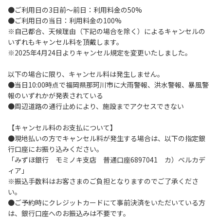
●ご利用日の3日前～前日：利用料金の50%
い。
●ご利用日の当日：利用料金の100%
４．当ベースキャンプ内を車で移動する場合は徐行運転（5
※自己都合、天候理由（下記の場合を除く）によるキャンセルの
ｋｍ/ｈ以下）を行なってください。
いずれもキャンセル料を頂戴します。
５．駐車車輌のダッシュボードに受付時お渡しする駐車プレ
※2025年4月24日よりキャンセル規定を変更いたしました。
ートを掲示してください。
６．ゴミは指定のゴミ袋に分別した上で、指定の場所へ捨て
以下の場合に限り、キャンセル料は発生しません。
てください。
●当日10:00時点で福岡県那珂川市に大雨警報、洪水警報、暴風警
７．BBQ及び焚火台の灰につきましては鎮火を確認した上で
報のいずれかが発表されている
指定の回収場所へ廃棄してください。
●周辺道路の通行止めにより、施設までアクセスできない
８．ペットの糞は燃えるごみとして処理してください。
９．暴力団等反社会勢力及びその関係者ならびに公共の秩
【キャンセル料のお支払について】
序、善良の風俗に反する恐れのある場合には、ご利用をお断
●現地払いの方でキャンセル料が発生する場合は、以下の指定銀
りいたします。
行口座にお振り込みください。
１０．不可抗力以外の事由により建造物、家具、備品、その
「みずほ銀行 モミノキ支店 普通口座6897041 カ）ベルカデ
他の物品を損傷、紛失、汚染させた場合には、相当額を弁償
ィア」
していただくことがあります。
※振込手数料はお客さまのご負担となりますのでご了承くださ
１１．当ベースキャンプ内（駐車場を含む）での事故や盗難
い。
などにつきましては、一切の責任を負いかねます。
●ご予約時にクレジットカードにて事前決済をいただいている方
１２．車中で宿泊される場合は、必ずエンジンを停止してく
は、銀行口座へのお振込みは不要です。
ださい。