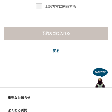
７．ドギーキャンプサイト以外でのペット同伴の宿泊および
上記内容に同意する
デイキャンプ 但し盲導犬、介助犬は除く。
８．ドギーキャンプサイト以外でのノーリード。
９．許可無く広告物の配布や掲示または物品の販売等を行な
うこと 。
１０．その他 周りに迷惑となるような行為（夜間の大声での
予約カゴに入れる
談笑等）や他人に嫌悪感を与えるような行為。
【ウォールテンテッド利用に際しての注意事項ならびに禁止
事項】
戻る
１．全室禁煙です。指定の場所で喫煙してください。
２．動物（ペット類）の同伴はご遠慮願います。
３．装飾品の持ち出しはしないでください。
４．ご訪問客とウォールテンテッド内での面会はご遠慮願い
ます。
５．薪ストーブを使用される際は、ご利用手引きをご確認い
ただき、適切にご利用ください。
６．ウォールテンテッド内は備え付けのスリッパに履き替え
重要なお知らせ
ご利用ください。
よくある質問
【ドギーキャンプサイトご利用に際してのご案内ならびに注