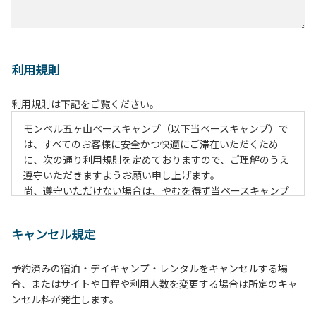
利用規則
利用規則は下記をご覧ください。
モンベル五ヶ山ベースキャンプ（以下当ベースキャンプ）で
は、すべてのお客様に安全かつ快適にご滞在いただくため
に、次の通り利用規則を定めておりますので、ご理解のうえ
遵守いただきますようお願い申し上げます。
尚、遵守いただけない場合は、やむを得ず当ベースキャンプ
のご利用をお断りすることがございます。
キャンセル規定
【当ベースキャンプ利用に際してのご案内ならびに注意事
項】
予約済みの宿泊・デイキャンプ・レンタルをキャンセルする場
１．貴重品の管理は各自で行ってください。
合、またはサイトや日程や利用人数を変更する場合は所定のキャ
２．利用におけるルールを遵守いただき、ご自身で事故の防
ンセル料が発生します。
止に努めてください。
３．安全管理上、お子さまの単独での行動はご遠慮くださ