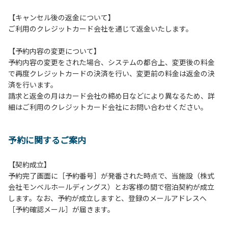
１３．キャンプ場外灯の消灯時間は21時です。
【キャンセル後の返金について】
１４．21時～翌朝６時の間キャンプ場内での車輌の移動はご
ご利用のクレジットカード会社を通じて返金いたします。
遠慮ください。
１５．指定の場所で喫煙してください。
【予約内容の変更について】
予約内容の変更をされた場合、システムの都合上、変更後の料金
【当ベースキャンプでの禁止事項】
で再度クレジットカードの決済を行い、変更前の料金は返金の決
１．花火（手持ちや打ち上げなど全て）。
済を行います。
２．地面への直火による焚き火、BBQ、キャンプファイヤ
請求と返金の月はカード会社の締め日などにより異なるため、詳
ー。
細はご利用のクレジットカード会社にお問い合わせください。
３．ボールなどを使った野球、キャッチボール・サッカーな
どの行為。
＊ボール遊びやバドミントン等はクライミングピナクル
予約に関するご案内
周辺の広場で行ってください。
テントサイト内ではまわりのサイトのご利用者の迷惑
となりますので、絶対に行わないでください。
【契約成立】
４．大きな音で音楽や楽器などを鳴らす行為 但し貸切イベン
予約完了画面に［予約番号］が発番された時点で、当施設（株式
トは除く。
会社モンベルホールディングス）とお客様の間で宿泊契約が成立
５．発電機の使用 但し貸切イベントは除く。
します。なお、予約が成立しますと、登録のメールアドレスへ
６．申込みされたサイト以外のサイトの利用や共用部（シャ
［予約確認メール］が届きます。
ワー棟、水道など）の占有行為。