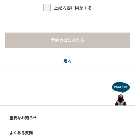
７．ドギーキャンプサイト以外でのペット同伴の宿泊および
上記内容に同意する
デイキャンプ 但し盲導犬、介助犬は除く。
８．ドギーキャンプサイト以外でのノーリード。
９．許可無く広告物の配布や掲示または物品の販売等を行な
うこと 。
１０．その他 周りに迷惑となるような行為（夜間の大声での
予約カゴに入れる
談笑等）や他人に嫌悪感を与えるような行為。
【ウォールテンテッド利用に際しての注意事項ならびに禁止
事項】
戻る
１．全室禁煙です。指定の場所で喫煙してください。
２．動物（ペット類）の同伴はご遠慮願います。
３．装飾品の持ち出しはしないでください。
４．ご訪問客とウォールテンテッド内での面会はご遠慮願い
ます。
５．薪ストーブを使用される際は、ご利用手引きをご確認い
ただき、適切にご利用ください。
６．ウォールテンテッド内は備え付けのスリッパに履き替え
重要なお知らせ
ご利用ください。
よくある質問
【ドギーキャンプサイトご利用に際してのご案内ならびに注