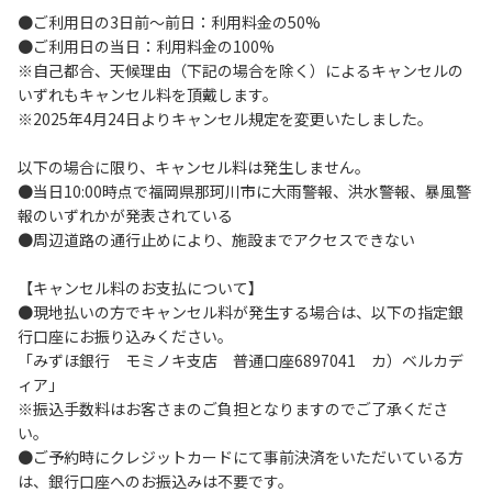
●ご利用日の3日前～前日：利用料金の50%
い。
●ご利用日の当日：利用料金の100%
４．当ベースキャンプ内を車で移動する場合は徐行運転（5
※自己都合、天候理由（下記の場合を除く）によるキャンセルの
ｋｍ/ｈ以下）を行なってください。
いずれもキャンセル料を頂戴します。
５．駐車車輌のダッシュボードに受付時お渡しする駐車プレ
※2025年4月24日よりキャンセル規定を変更いたしました。
ートを掲示してください。
６．ゴミは指定のゴミ袋に分別した上で、指定の場所へ捨て
以下の場合に限り、キャンセル料は発生しません。
てください。
●当日10:00時点で福岡県那珂川市に大雨警報、洪水警報、暴風警
７．BBQ及び焚火台の灰につきましては鎮火を確認した上で
報のいずれかが発表されている
指定の回収場所へ廃棄してください。
●周辺道路の通行止めにより、施設までアクセスできない
８．ペットの糞は燃えるごみとして処理してください。
９．暴力団等反社会勢力及びその関係者ならびに公共の秩
【キャンセル料のお支払について】
序、善良の風俗に反する恐れのある場合には、ご利用をお断
●現地払いの方でキャンセル料が発生する場合は、以下の指定銀
りいたします。
行口座にお振り込みください。
１０．不可抗力以外の事由により建造物、家具、備品、その
「みずほ銀行 モミノキ支店 普通口座6897041 カ）ベルカデ
他の物品を損傷、紛失、汚染させた場合には、相当額を弁償
ィア」
していただくことがあります。
※振込手数料はお客さまのご負担となりますのでご了承くださ
１１．当ベースキャンプ内（駐車場を含む）での事故や盗難
い。
などにつきましては、一切の責任を負いかねます。
●ご予約時にクレジットカードにて事前決済をいただいている方
１２．車中で宿泊される場合は、必ずエンジンを停止してく
は、銀行口座へのお振込みは不要です。
ださい。