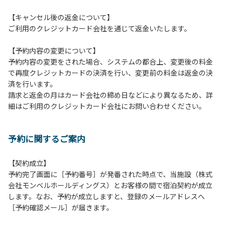
１３．キャンプ場外灯の消灯時間は21時です。
【キャンセル後の返金について】
１４．21時～翌朝６時の間キャンプ場内での車輌の移動はご
ご利用のクレジットカード会社を通じて返金いたします。
遠慮ください。
１５．指定の場所で喫煙してください。
【予約内容の変更について】
予約内容の変更をされた場合、システムの都合上、変更後の料金
【当ベースキャンプでの禁止事項】
で再度クレジットカードの決済を行い、変更前の料金は返金の決
１．花火（手持ちや打ち上げなど全て）。
済を行います。
２．地面への直火による焚き火、BBQ、キャンプファイヤ
請求と返金の月はカード会社の締め日などにより異なるため、詳
ー。
細はご利用のクレジットカード会社にお問い合わせください。
３．ボールなどを使った野球、キャッチボール・サッカーな
どの行為。
＊ボール遊びやバドミントン等はクライミングピナクル
予約に関するご案内
周辺の広場で行ってください。
テントサイト内ではまわりのサイトのご利用者の迷惑
となりますので、絶対に行わないでください。
【契約成立】
４．大きな音で音楽や楽器などを鳴らす行為 但し貸切イベン
予約完了画面に［予約番号］が発番された時点で、当施設（株式
トは除く。
会社モンベルホールディングス）とお客様の間で宿泊契約が成立
５．発電機の使用 但し貸切イベントは除く。
します。なお、予約が成立しますと、登録のメールアドレスへ
６．申込みされたサイト以外のサイトの利用や共用部（シャ
［予約確認メール］が届きます。
ワー棟、水道など）の占有行為。