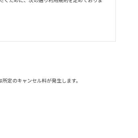
だくために、次の通り利用規則を定めておりま
は所定のキャンセル料が発生します。
用をお断りいたします。
当額を弁償していただくことがあります。
。