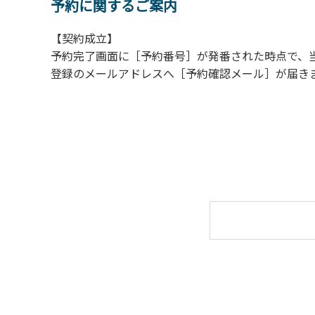
１．全室禁煙です。指定の場所で喫煙してくだ
予約に関するご案内
２．動物（ペット類）の同伴はご遠慮願います
【契約成立】
３．装飾品の持ち出しはしないでください。
予約完了画面に［予約番号］が発番された時点で、
４．ご訪問客とウォールテンテッド内での面会
登録のメールアドレスへ［予約確認メール］が届き
５．薪ストーブを使用される際は、ご利用手引
６．ウォールテンテッド内は備え付けのスリ
【ドギーキャンプサイトご利用に際してのご
ご利用にあたり、愛犬の予防接種証明書を確認
◆ ご用意いただく証明書 ◆（コピー、写真
① 狂犬病予防注射接種証明書
1年以内の「接種証明書原本」または、本年
② 混合ワクチン接種証明書
1年以内に3種以上の混合ワクチンを接種して
◆ ご注意ください ◆
■ 前回の接種日から1年以上たっている場合