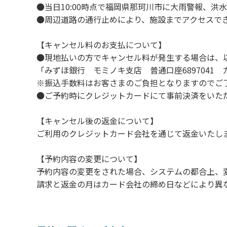
１４．21時～翌朝６時の間キャンプ場内での
●当日10:00時点で福岡県那珂川市に大雨警報、
１５．指定の場所で喫煙してください。
●周辺道路の通行止めにより、施設までアクセスで
【当ベースキャンプでの禁止事項】
【キャンセル料のお支払について】
１．花火（手持ちや打ち上げなど全て）。
●現地払いの方でキャンセル料が発生する場合は、
２．地面への直火による焚き火、BBQ、キャ
「みずほ銀行 モミノキ支店 普通口座6897041
３．ボールなどを使った野球、キャッチボー
※振込手数料はお客さまのご負担となりますのでご
＊ボール遊びやバドミントン等はクライミ
●ご予約時にクレジットカードにて事前決済をいた
テントサイト内ではまわりのサイトのご利
４．大きな音で音楽や楽器などを鳴らす行為 
【キャンセル後の返金について】
５．発電機の使用 但し貸切イベントは除く。
ご利用のクレジットカード会社を通じて返金いたし
６．申込みされたサイト以外のサイトの利用
７．ドギーキャンプサイト以外でのペット同伴
【予約内容の変更について】
８．ドギーキャンプサイト以外でのノーリー
予約内容の変更をされた場合、システムの都合上、
９．許可無く広告物の配布や掲示または物品の
請求と返金の月はカード会社の締め日などにより異
１０．その他 周りに迷惑となるような行為（
【ウォールテンテッド利用に際しての注意事