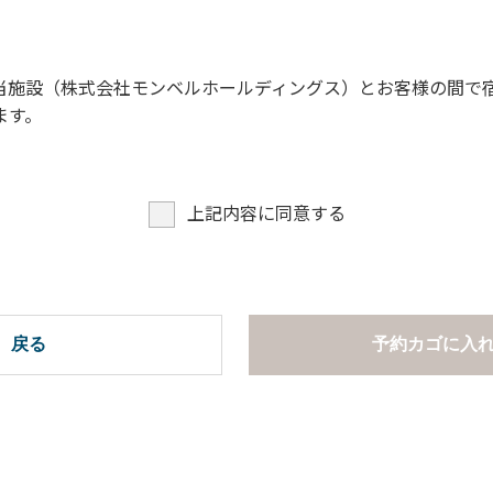
さい。
。
当施設（株式会社モンベルホールディングス）とお客様の間で
はご遠慮願います。
ます。
きをご確認いただき、適切にご利用ください。
ッパに履き替えご利用ください。
案内ならびに注意事項】
上記内容に同意する
しています。チェックインの際に、管理棟までお持ちください
、アプリ画面はご利用いただけません）
度の「注射済票」
戻る
予約カゴに入
いることがわかる「接種証明書原本」
は、ご利用日までに接種をお願いします。