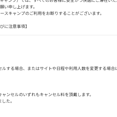
キャンプ）では、すべてのお客様に安全かつ快適にご滞在いた
願い申し上げます。
ースキャンプのご利用をお断りすることがございます。
らびに注意事項】
自身で事故の防止に努めてください。
ご遠慮ください。
徐行運転（5ｋｍ/ｈ以下）を行なってください。
しする駐車プレートを掲示してください。
定の場所へ捨ててください。
セルする場合、またはサイトや日程や利用人数を変更する場合
を確認した上で指定の回収場所へ廃棄してください。
ください。
びに公共の秩序、善良の風俗に反する恐れのある場合には、ご利
具、備品、その他の物品を損傷、紛失、汚染させた場合には、相
キャンセルのいずれもキャンセル料を頂戴します。
の事故や盗難などにつきましては、一切の責任を負いかねます
ました。
ンを停止してください。
。