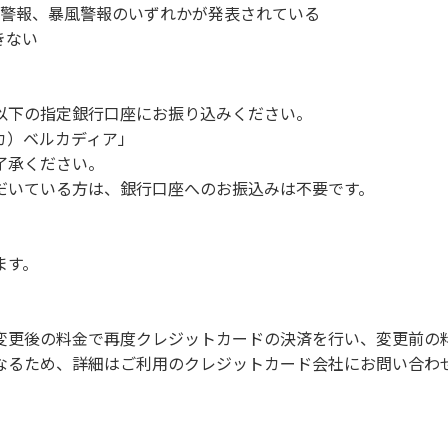
車輌の移動はご遠慮ください。
洪水警報、暴風警報のいずれかが発表されている
きない
以下の指定銀行口座にお振り込みください。
ンプファイヤー。
 カ）ベルカディア」
ル・サッカーなどの行為。
了承ください。
ングピナクル周辺の広場で行ってください。
だいている方は、銀行口座へのお振込みは不要です。
用者の迷惑となりますので、絶対に行わないでください。
但し貸切イベントは除く。
ます。
や共用部（シャワー棟、水道など）の占有行為。
の宿泊およびデイキャンプ 但し盲導犬、介助犬は除く。
ド。
変更後の料金で再度クレジットカードの決済を行い、変更前の
販売等を行なうこと 。
なるため、詳細はご利用のクレジットカード会社にお問い合わ
夜間の大声での談笑等）や他人に嫌悪感を与えるような行為。
項ならびに禁止事項】