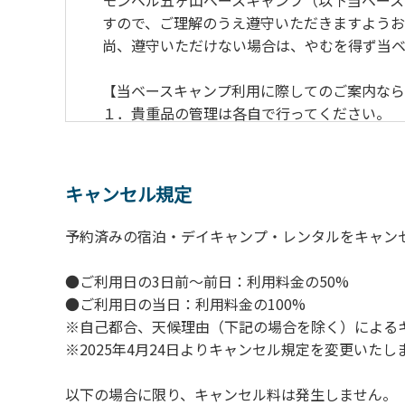
モンベル五ヶ山ベースキャンプ（以下当ベース
すので、ご理解のうえ遵守いただきますようお
尚、遵守いただけない場合は、やむを得ず当ベ
【当ベースキャンプ利用に際してのご案内な
１．貴重品の管理は各自で行ってください。
２．利用におけるルールを遵守いただき、ご
３．安全管理上、お子さまの単独での行動は
４．当ベースキャンプ内を車で移動する場合は
キャンセル規定
５．駐車車輌のダッシュボードに受付時お渡
６．ゴミは指定のゴミ袋に分別した上で、指
予約済みの宿泊・デイキャンプ・レンタルをキャン
７．BBQ及び焚火台の灰につきましては鎮火
８．ペットの糞は燃えるごみとして処理して
●ご利用日の3日前～前日：利用料金の50%
９．暴力団等反社会勢力及びその関係者なら
●ご利用日の当日：利用料金の100%
１０．不可抗力以外の事由により建造物、家
※自己都合、天候理由（下記の場合を除く）による
１１．当ベースキャンプ内（駐車場を含む）で
※2025年4月24日よりキャンセル規定を変更いたし
１２．車中で宿泊される場合は、必ずエンジ
１３．キャンプ場外灯の消灯時間は21時です
以下の場合に限り、キャンセル料は発生しません。