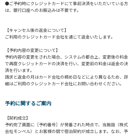
●ご予約時にクレジットカードにて事前決済をいただいている方
つきましては、一切の責任を負いかねます。
は、銀行口座へのお振込みは不要です。
１０．車中で宿泊される場合は、必ずエンジンを停止してく
ださい。
１１．他の宿泊者のご迷惑になりますので、21時～翌朝6時
【キャンセル後の返金について】
の間車輌移動はご遠慮ください。
ご利用のクレジットカード会社を通じて返金いたします。
１２．レンタル品は管理棟に返却してください。
１３．動物（ペット類）の同伴はご遠慮願います。（愛犬と
【予約内容の変更について】
宿泊可能なサイトは除く）
予約内容の変更をされた場合、システムの都合上、変更後の料金
１４．キャンプ場内に喫煙所はございません。他のお客様の
で再度クレジットカードの決済を行い、変更前の料金は返金の決
ご迷惑にならないようにご配慮願います。
済を行います。
請求と返金の月はカード会社の締め日などにより異なるため、詳
【当キャンプ場での禁止事項】
細はご利用のクレジットカード会社にお問い合わせください。
１．花火（手持ちや打ち上げなど全て）。
２．地面への直火、デッキ上での焚き火、BBQ、キャンプフ
ァイヤー。
予約に関するご案内
３．硬いボールでの球技。（野球、キャッチボール・サッカ
ーなど）
４．大きな音で音楽や楽器などを鳴らす行為。（ 但し貸切イ
【契約成立】
ベントは除く）
予約完了画面に［予約番号］が発番された時点で、当施設（株式
５．発電機の使用。（但し貸切イベントは除く）
会社モンベル）とお客様の間で宿泊契約が成立します。なお、予