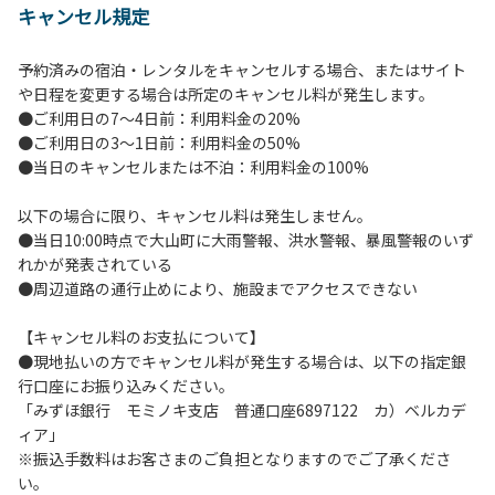
キャンセル規定
【当キャンプ場利用に際してのご案内ならびに注意事項】
１．貴重品の管理は各自で行ってください。
予約済みの宿泊・レンタルをキャンセルする場合、またはサイト
２．利用におけるルールを遵守いただき、ご自身で事故の防
や日程を変更する場合は所定のキャンセル料が発生します。
止に努めてください。
●ご利用日の7～4日前：利用料金の20%
３．安全管理上、お子さまの単独での行動はご遠慮くださ
●ご利用日の3～1日前：利用料金の50%
い。
●当日のキャンセルまたは不泊：利用料金の100%
４．当キャンプ場内を車で移動する場合は徐行運転（5ｋｍ/
ｈ以下）を行なってください。
以下の場合に限り、キャンセル料は発生しません。
５．ゴミ（可燃）は指定のゴミ袋に分別した上で、指定の場
●当日10:00時点で大山町に大雨警報、洪水警報、暴風警報のいず
所へ捨ててください。ビン・缶・ペットボトルおよび不燃ゴ
れかが発表されている
ミは持ち帰りお願いします。
●周辺道路の通行止めにより、施設までアクセスできない
６．BBQ及び焚火台の灰につきましては鎮火を確認した上で
指定の回収場所へ廃棄してください。
【キャンセル料のお支払について】
７．暴力団等反社会勢力及びその関係者ならびに公共の秩
●現地払いの方でキャンセル料が発生する場合は、以下の指定銀
序、善良の風俗に反する恐れのある場合には、ご利用をお断
行口座にお振り込みください。
りいたします。
「みずほ銀行 モミノキ支店 普通口座6897122 カ）ベルカデ
８．不可抗力以外の事由により建造物、家具、備品、その他
ィア」
の物品を損傷、紛失、汚染させた場合には、相当額を弁償し
※振込手数料はお客さまのご負担となりますのでご了承くださ
ていただくことがあります。
い。
９．当キャンプ場内（駐車場を含む）での事故や盗難などに