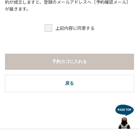
６．申込みされたサイト以外のサイトの利用や共用部（シャ
約が成立しますと、登録のメールアドレスへ［予約確認メール］
ワー棟、水道など）の占有行為。
が届きます。
７．許可無く広告物の配布や掲示または物品の販売等を行な
うこと 。
上記内容に同意する
８．その他 周りに迷惑となるような行為（夜間の大声での談
笑等）や他人に嫌悪感を与えるような行為。
【常設テント利用に際しての注意事項ならびに禁止事項】
１．全室禁煙です。
予約カゴに入れる
２．動物（ペット類）の同伴はご遠慮願います。
３．備品の持ち出しはしないでください。
４．ご訪問客と常設テント内での面会はご遠慮願います。
戻る