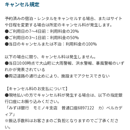
キャンセル規定
【当キャンプ場利用に際してのご案内ならびに注意事項】
１．貴重品の管理は各自で行ってください。
予約済みの宿泊・レンタルをキャンセルする場合、またはサイト
２．利用におけるルールを遵守いただき、ご自身で事故の防
や日程を変更する場合は所定のキャンセル料が発生します。
止に努めてください。
●ご利用日の7～4日前：利用料金の20%
３．安全管理上、お子さまの単独での行動はご遠慮くださ
●ご利用日の3～1日前：利用料金の50%
い。
●当日のキャンセルまたは不泊：利用料金の100%
４．当キャンプ場内を車で移動する場合は徐行運転（5ｋｍ/
ｈ以下）を行なってください。
以下の場合に限り、キャンセル料は発生しません。
５．ゴミ（可燃）は指定のゴミ袋に分別した上で、指定の場
●当日10:00時点で大山町に大雨警報、洪水警報、暴風警報のいず
所へ捨ててください。ビン・缶・ペットボトルおよび不燃ゴ
れかが発表されている
ミは持ち帰りお願いします。
●周辺道路の通行止めにより、施設までアクセスできない
６．BBQ及び焚火台の灰につきましては鎮火を確認した上で
指定の回収場所へ廃棄してください。
【キャンセル料のお支払について】
７．暴力団等反社会勢力及びその関係者ならびに公共の秩
●現地払いの方でキャンセル料が発生する場合は、以下の指定銀
序、善良の風俗に反する恐れのある場合には、ご利用をお断
行口座にお振り込みください。
りいたします。
「みずほ銀行 モミノキ支店 普通口座6897122 カ）ベルカデ
８．不可抗力以外の事由により建造物、家具、備品、その他
ィア」
の物品を損傷、紛失、汚染させた場合には、相当額を弁償し
※振込手数料はお客さまのご負担となりますのでご了承くださ
ていただくことがあります。
い。
９．当キャンプ場内（駐車場を含む）での事故や盗難などに