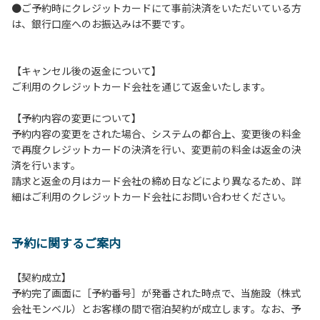
●ご予約時にクレジットカードにて事前決済をいただいている方
つきましては、一切の責任を負いかねます。
は、銀行口座へのお振込みは不要です。
１０．車中で宿泊される場合は、必ずエンジンを停止してく
ださい。
１１．他の宿泊者のご迷惑になりますので、21時～翌朝6時
【キャンセル後の返金について】
の間車輌移動はご遠慮ください。
ご利用のクレジットカード会社を通じて返金いたします。
１２．レンタル品は管理棟に返却してください。
１３．動物（ペット類）の同伴はご遠慮願います。（愛犬と
【予約内容の変更について】
宿泊可能なサイトは除く）
予約内容の変更をされた場合、システムの都合上、変更後の料金
１４．キャンプ場内に喫煙所はございません。他のお客様の
で再度クレジットカードの決済を行い、変更前の料金は返金の決
ご迷惑にならないようにご配慮願います。
済を行います。
請求と返金の月はカード会社の締め日などにより異なるため、詳
【当キャンプ場での禁止事項】
細はご利用のクレジットカード会社にお問い合わせください。
１．花火（手持ちや打ち上げなど全て）。
２．地面への直火、デッキ上での焚き火、BBQ、キャンプフ
ァイヤー。
予約に関するご案内
３．硬いボールでの球技。（野球、キャッチボール・サッカ
ーなど）
４．大きな音で音楽や楽器などを鳴らす行為。（ 但し貸切イ
【契約成立】
ベントは除く）
予約完了画面に［予約番号］が発番された時点で、当施設（株式
５．発電機の使用。（但し貸切イベントは除く）
会社モンベル）とお客様の間で宿泊契約が成立します。なお、予