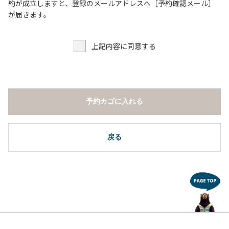
６．申込みされたサイト以外のサイトの利用や共用部（シャ
約が成立しますと、登録のメールアドレスへ［予約確認メール］
ワー棟、水道など）の占有行為。
が届きます。
７．許可無く広告物の配布や掲示または物品の販売等を行な
うこと 。
上記内容に同意する
８．その他 周りに迷惑となるような行為（夜間の大声での談
笑等）や他人に嫌悪感を与えるような行為。
【常設テント利用に際しての注意事項ならびに禁止事項】
１．全室禁煙です。
予約カゴに入れる
２．動物（ペット類）の同伴はご遠慮願います。
３．備品の持ち出しはしないでください。
４．ご訪問客と常設テント内での面会はご遠慮願います。
戻る