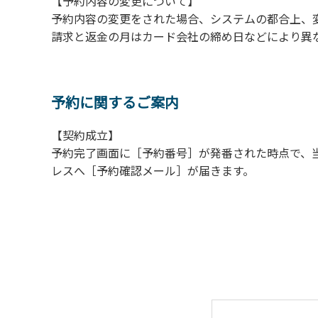
【予約内容の変更について】
【常設テント利用に際しての注意事項ならび
予約内容の変更をされた場合、システムの都合上、
１．全室禁煙です。
請求と返金の月はカード会社の締め日などにより異
２．動物（ペット類）の同伴はご遠慮願います
３．備品の持ち出しはしないでください。
４．ご訪問客と常設テント内での面会はご遠慮
予約に関するご案内
【契約成立】
予約完了画面に［予約番号］が発番された時点で、
レスへ［予約確認メール］が届きます。