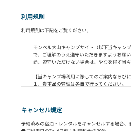
利用規則
利用規則は下記をご覧ください。
モンベル大山キャンプサイト（以下当キャン
で、ご理解のうえ遵守いただきますようお願い
尚、遵守いただけない場合は、やむを得ず当
【当キャンプ場利用に際してのご案内ならび
１．貴重品の管理は各自で行ってください。
２．利用におけるルールを遵守いただき、ご
３．安全管理上、お子さまの単独での行動は
４．当キャンプ場内を車で移動する場合は徐行
キャンセル規定
５．ゴミ（可燃）は指定のゴミ袋に分別した
６．BBQ及び焚火台の灰につきましては鎮火
予約済みの宿泊・レンタルをキャンセルする場合、
７．暴力団等反社会勢力及びその関係者なら
●ご利用日の7～4日前：利用料金の20%