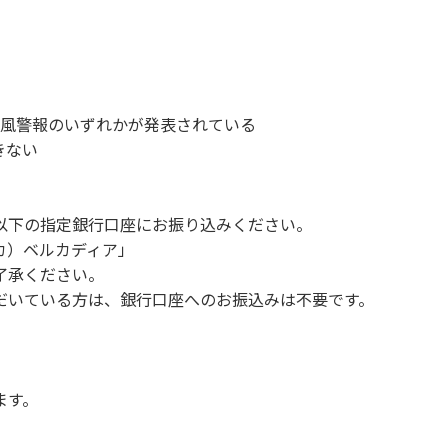
、備品、その他の物品を損傷、紛失、汚染させた場合には、相当
故や盗難などにつきましては、一切の責任を負いかねます。
ンを停止してください。
1時～翌朝6時の間車輌移動はご遠慮ください。
い。
、暴風警報のいずれかが発表されている
す。（愛犬と宿泊可能なサイトは除く）
きない
。他のお客様のご迷惑にならないようにご配慮願います。
以下の指定銀行口座にお振り込みください。
 カ）ベルカディア」
Q、キャンプファイヤー。
了承ください。
ボール・サッカーなど）
だいている方は、銀行口座へのお振込みは不要です。
（ 但し貸切イベントは除く）
く）
や共用部（シャワー棟、水道など）の占有行為。
販売等を行なうこと 。
ます。
間の大声での談笑等）や他人に嫌悪感を与えるような行為。