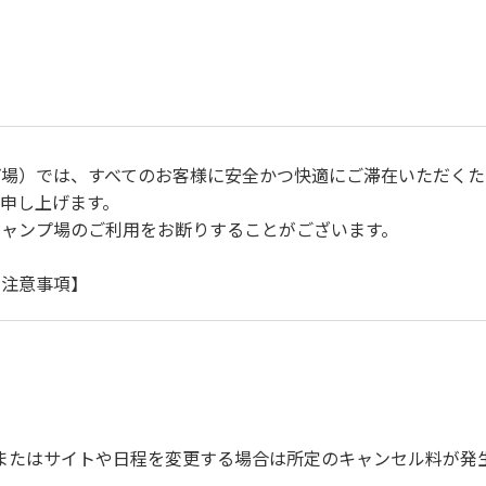
プ場）では、すべてのお客様に安全かつ快適にご滞在いただくた
申し上げます。
キャンプ場のご利用をお断りすることがございます。
に注意事項】
自身で事故の防止に努めてください。
ご遠慮ください。
運転（5ｋｍ/ｈ以下）を行なってください。
上で、指定の場所へ捨ててください。ビン・缶・ペットボトルお
を確認した上で指定の回収場所へ廃棄してください。
またはサイトや日程を変更する場合は所定のキャンセル料が発
びに公共の秩序、善良の風俗に反する恐れのある場合には、ご利