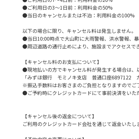
８．不可抗力以外の事由により建造物、家具
●ご利用日の3～1日前：利用料金の50%
９．当キャンプ場内（駐車場を含む）での事
●当日のキャンセルまたは不泊：利用料金の100%
１０．車中で宿泊される場合は、必ずエンジ
１１．他の宿泊者のご迷惑になりますので、2
以下の場合に限り、キャンセル料は発生しません。
１２．レンタル品は管理棟に返却してくださ
●当日10:00時点で大山町に大雨警報、洪水警報
１３．動物（ペット類）の同伴はご遠慮願いま
●周辺道路の通行止めにより、施設までアクセスで
１４．キャンプ場内に喫煙所はございません
【キャンセル料のお支払について】
【当キャンプ場での禁止事項】
●現地払いの方でキャンセル料が発生する場合は、
１．花火（手持ちや打ち上げなど全て）。
「みずほ銀行 モミノキ支店 普通口座6897122
２．地面への直火、デッキ上での焚き火、BB
※振込手数料はお客さまのご負担となりますのでご
３．硬いボールでの球技。（野球、キャッチ
●ご予約時にクレジットカードにて事前決済をいた
４．大きな音で音楽や楽器などを鳴らす行為。
５．発電機の使用。（但し貸切イベントは除
６．申込みされたサイト以外のサイトの利用
【キャンセル後の返金について】
７．許可無く広告物の配布や掲示または物品の
ご利用のクレジットカード会社を通じて返金いたし
８．その他 周りに迷惑となるような行為（夜