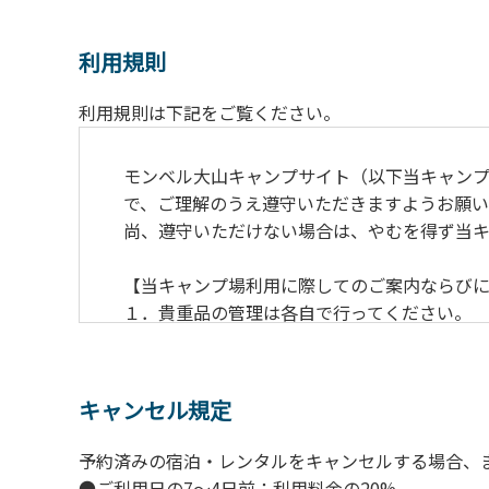
利用規則
利用規則は下記をご覧ください。
モンベル大山キャンプサイト（以下当キャン
で、ご理解のうえ遵守いただきますようお願い
尚、遵守いただけない場合は、やむを得ず当
【当キャンプ場利用に際してのご案内ならび
１．貴重品の管理は各自で行ってください。
２．利用におけるルールを遵守いただき、ご
３．安全管理上、お子さまの単独での行動は
４．当キャンプ場内を車で移動する場合は徐行
キャンセル規定
５．ゴミ（可燃）は指定のゴミ袋に分別した
６．BBQ及び焚火台の灰につきましては鎮火
予約済みの宿泊・レンタルをキャンセルする場合、
７．暴力団等反社会勢力及びその関係者なら
●ご利用日の7～4日前：利用料金の20%