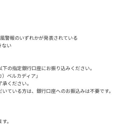
、備品、その他の物品を損傷、紛失、汚染させた場合には、相当
故や盗難などにつきましては、一切の責任を負いかねます。
ンを停止してください。
1時～翌朝6時の間車輌移動はご遠慮ください。
い。
、暴風警報のいずれかが発表されている
す。（愛犬と宿泊可能なサイトは除く）
きない
。他のお客様のご迷惑にならないようにご配慮願います。
以下の指定銀行口座にお振り込みください。
 カ）ベルカディア」
Q、キャンプファイヤー。
了承ください。
ボール・サッカーなど）
だいている方は、銀行口座へのお振込みは不要です。
（ 但し貸切イベントは除く）
く）
や共用部（シャワー棟、水道など）の占有行為。
販売等を行なうこと 。
ます。
間の大声での談笑等）や他人に嫌悪感を与えるような行為。