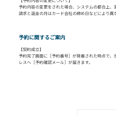
【予約内容の変更について】
【常設テント利用に際しての注意事項ならび
予約内容の変更をされた場合、システムの都合上、
１．全室禁煙です。
請求と返金の月はカード会社の締め日などにより異
２．動物（ペット類）の同伴はご遠慮願います
３．備品の持ち出しはしないでください。
４．ご訪問客と常設テント内での面会はご遠慮
予約に関するご案内
【契約成立】
予約完了画面に［予約番号］が発番された時点で、
レスへ［予約確認メール］が届きます。