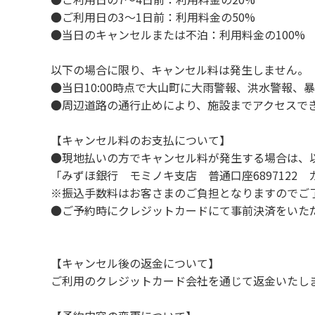
８．不可抗力以外の事由により建造物、家具
●ご利用日の3～1日前：利用料金の50%
９．当キャンプ場内（駐車場を含む）での事
●当日のキャンセルまたは不泊：利用料金の100%
１０．車中で宿泊される場合は、必ずエンジ
１１．他の宿泊者のご迷惑になりますので、2
以下の場合に限り、キャンセル料は発生しません。
１２．レンタル品は管理棟に返却してくださ
●当日10:00時点で大山町に大雨警報、洪水警報
１３．動物（ペット類）の同伴はご遠慮願いま
●周辺道路の通行止めにより、施設までアクセスで
１４．キャンプ場内に喫煙所はございません
【キャンセル料のお支払について】
【当キャンプ場での禁止事項】
●現地払いの方でキャンセル料が発生する場合は、
１．花火（手持ちや打ち上げなど全て）。
「みずほ銀行 モミノキ支店 普通口座6897122
２．地面への直火、デッキ上での焚き火、BB
※振込手数料はお客さまのご負担となりますのでご
３．硬いボールでの球技。（野球、キャッチ
●ご予約時にクレジットカードにて事前決済をいた
４．大きな音で音楽や楽器などを鳴らす行為。
５．発電機の使用。（但し貸切イベントは除
６．申込みされたサイト以外のサイトの利用
【キャンセル後の返金について】
７．許可無く広告物の配布や掲示または物品の
ご利用のクレジットカード会社を通じて返金いたし
８．その他 周りに迷惑となるような行為（夜