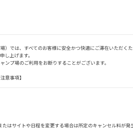
プ場）では、すべてのお客様に安全かつ快適にご滞在いただくた
申し上げます。
キャンプ場のご利用をお断りすることがございます。
に注意事項】
自身で事故の防止に努めてください。
ご遠慮ください。
運転（5ｋｍ/ｈ以下）を行なってください。
上で、指定の場所へ捨ててください。ビン・缶・ペットボトルお
を確認した上で指定の回収場所へ廃棄してください。
またはサイトや日程を変更する場合は所定のキャンセル料が発
びに公共の秩序、善良の風俗に反する恐れのある場合には、ご利